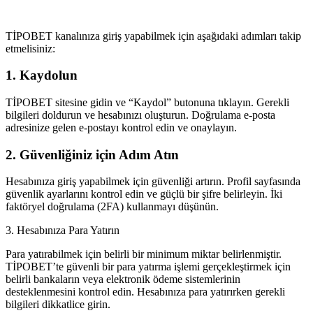
OLMAK İÇİN GEREKLİ ADIMLAR
TİPOBET kanalınıza giriş yapabilmek için aşağıdaki adımları takip
etmelisiniz:
1. Kaydolun
TİPOBET sitesine gidin ve “Kaydol” butonuna tıklayın. Gerekli
bilgileri doldurun ve hesabınızı oluşturun. Doğrulama e-posta
adresinize gelen e-postayı kontrol edin ve onaylayın.
2. Güvenliğiniz için Adım Atın
Hesabınıza giriş yapabilmek için güvenliği artırın. Profil sayfasında
güvenlik ayarlarını kontrol edin ve güçlü bir şifre belirleyin. İki
faktöryel doğrulama (2FA) kullanmayı düşünün.
3. Hesabınıza Para Yatırın
Para yatırabilmek için belirli bir minimum miktar belirlenmiştir.
TİPOBET’te güvenli bir para yatırma işlemi gerçekleştirmek için
belirli bankaların veya elektronik ödeme sistemlerinin
desteklenmesini kontrol edin. Hesabınıza para yatırırken gerekli
bilgileri dikkatlice girin.