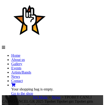
Navigation
Home
About us
Gallery
Events
Artists/Bands
News
Contact
Your shopping bag is empty.
Go to the shop
Hit Music
>
News
>
TPOBET CANLI
CASNO GNCEL GR 2025 Tipobet Tipobet giri Tipobet giris