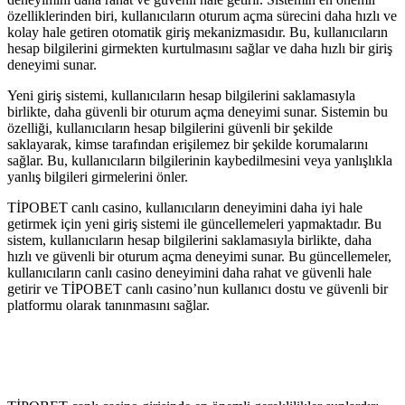
özelliklerinden biri, kullanıcıların oturum açma sürecini daha hızlı ve
kolay hale getiren otomatik giriş mekanizmasıdır. Bu, kullanıcıların
hesap bilgilerini girmekten kurtulmasını sağlar ve daha hızlı bir giriş
deneyimi sunar.
Yeni giriş sistemi, kullanıcıların hesap bilgilerini saklamasıyla
birlikte, daha güvenli bir oturum açma deneyimi sunar. Sistemin bu
özelliği, kullanıcıların hesap bilgilerini güvenli bir şekilde
saklayarak, kimse tarafından erişilemez bir şekilde korumalarını
sağlar. Bu, kullanıcıların bilgilerinin kaybedilmesini veya yanlışlıkla
yanlış bilgileri girmelerini önler.
TİPOBET canlı casino, kullanıcıların deneyimini daha iyi hale
getirmek için yeni giriş sistemi ile güncellemeleri yapmaktadır. Bu
sistem, kullanıcıların hesap bilgilerini saklamasıyla birlikte, daha
hızlı ve güvenli bir oturum açma deneyimi sunar. Bu güncellemeler,
kullanıcıların canlı casino deneyimini daha rahat ve güvenli hale
getirir ve TİPOBET canlı casino’nun kullanıcı dostu ve güvenli bir
platformu olarak tanınmasını sağlar.
TİPOBET GİRİŞİ: CANLI CASİNO
İÇİN TÜM GEREKLİLER