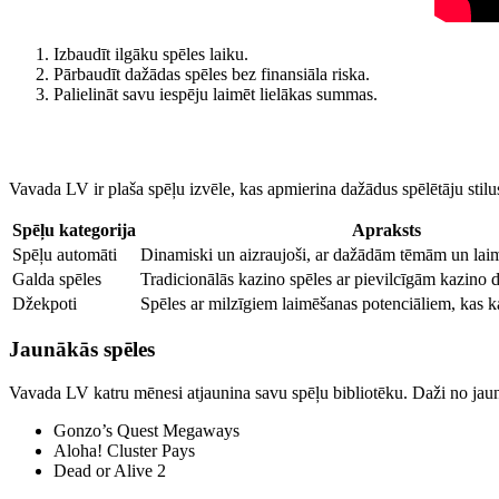
Izbaudīt ilgāku spēles laiku.
Pārbaudīt dažādas spēles bez finansiāla riska.
Palielināt savu iespēju laimēt lielākas summas.
Spēles izvēle
Vavada LV ir plaša spēļu izvēle, kas apmierina dažādus spēlētāju stilu
Spēļu kategorija
Apraksts
Spēļu automāti
Dinamiski un aizraujoši, ar dažādām tēmām un lai
Galda spēles
Tradicionālās kazino spēles ar pievilcīgām kazino d
Džekpoti
Spēles ar milzīgiem laimēšanas potenciāliem, kas kat
Jaunākās spēles
Vavada LV katru mēnesi atjaunina savu spēļu bibliotēku. Daži no jau
Gonzo’s Quest Megaways
Aloha! Cluster Pays
Dead or Alive 2