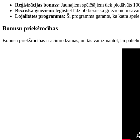
Reģistrācijas bonuss:
Jaunajiem spēlētājiem tiek piedāvāts 100
Bezriska griezieni:
Iegūstiet līdz 50 bezriska griezieniem savai 
Lojalitātes programma:
Šī programma garantē, ka katra spēle 
Bonusu priekšrocības
Bonusu priekšrocības ir acīmredzamas, un tās var izmantot, lai paliel