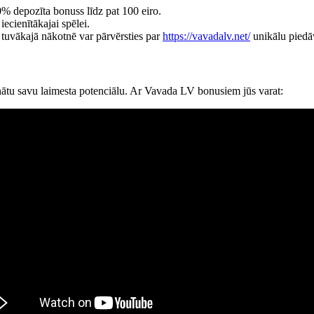
% depozīta bonuss līdz pat 100 eiro.
iecienītākajai spēlei.
tuvākajā nākotnē var pārvērsties par
https://vavadalv.net/
unikālu piedā
inātu savu laimesta potenciālu. Ar Vavada LV bonusiem jūs varat: