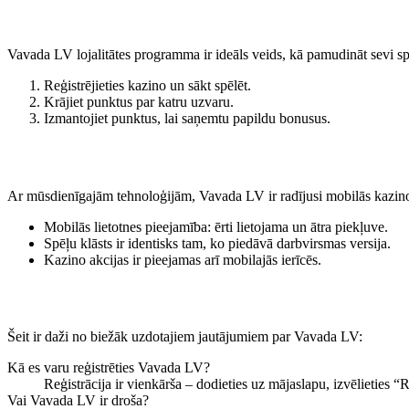
Kā nostiprināt savu spēlētāja statusu
Vavada LV lojalitātes programma ir ideāls veids, kā pamudināt sevi sp
Reģistrējieties kazino un sākt spēlēt.
Krājiet punktus par katru uzvaru.
Izmantojiet punktus, lai saņemtu papildu bonusus.
Mobilās kazino iespējas
Ar mūsdienīgajām tehnoloģijām, Vavada LV ir radījusi mobilās kazino 
Mobilās lietotnes pieejamība: ērti lietojama un ātra piekļuve.
Spēļu klāsts ir identisks tam, ko piedāvā darbvirsmas versija.
Kazino akcijas ir pieejamas arī mobilajās ierīcēs.
Biežāk uzdotie jautājumi
Šeit ir daži no biežāk uzdotajiem jautājumiem par Vavada LV:
Kā es varu reģistrēties Vavada LV?
Reģistrācija ir vienkārša – dodieties uz mājaslapu, izvēlieties “
Vai Vavada LV ir droša?