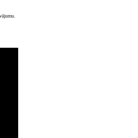
vājumu.