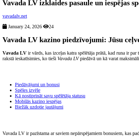
Vavada LV izklaides pasaule un iespējas sp
vavadalv.net
January 24, 2026
24
Vavada LV kazino piedzīvojumi: Jūsu ceļ
Vavada LV
ir vārds, kas izceļas katra spēlētāja prātā, kad runa ir par
rakstā ieskatīsimies, ko tieši
Vavada LV
piedāvā un kā varat maksimāli
Saturs
Piedāvājumi un bonusi
Spēles izvēle
Kā nostiprināt savu spēlētāja statusu
Mobilās kazino iespējas
Biežāk uzdotie jautājumi
Piedāvājumi un bonusi
Vavada LV ir pazīstama ar saviem nepārspējamiem bonusiem, kas pada