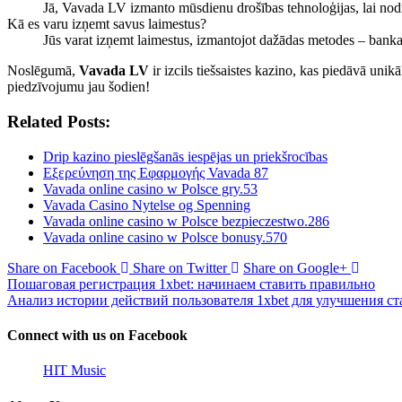
Jā, Vavada LV izmanto mūsdienu drošības tehnoloģijas, lai nodr
Kā es varu izņemt savus laimestus?
Jūs varat izņemt laimestus, izmantojot dažādas metodes – banka
Noslēgumā,
Vavada LV
ir izcils tiešsaistes kazino, kas piedāvā unik
piedzīvojumu jau šodien!
Related Posts:
Drip kazino pieslēgšanās iespējas un priekšrocības
Εξερεύνηση της Εφαρμογής Vavada 87
Vavada online casino w Polsce gry.53
Vavada Casino Nytelse og Spenning
Vavada online casino w Polsce bezpieczestwo.286
Vavada online casino w Polsce bonusy.570
Share on Facebook
Share on Twitter
Share on Google+
Пошаговая регистрация 1xbet: начинаем ставить правильно
Анализ истории действий пользователя 1xbet для улучшения ст
Connect with us on Facebook
HIT Music