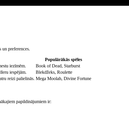
s un preferences.
Populārākās spēles
mestu iezīmēm.
Book of Dead, Starburst
īleru iespējām.
Blekdžeks, Roulette
ru reizi palielinās.
Mega Moolah, Divine Fortune
nākajiem papildinājumiem ir: