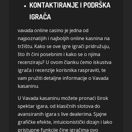
KONTAKTIRANJE I PODRŠKA
IGRAČA
vavada online casino
je jedna od
najpoznatijih i najboljih online kasnina na
tržištu. Kako se ove igre igrači pridružuju,
što ih čini posebnim i kako se o njima
recenziraju? U ovom članku ćemo iskustva
igrača i recenzije korisnika raspraviti, te
vam pružiti detaljne informacije o Vavada
kasaninu.
U Vavada kasaninu možete pronaći širok
spektar igara, od klasičnih slotova do
avansiranih igara s live dealerima. Sjajne
grafičke efekte, intuicionistički dizajn i lako
pristupne funkcije čine igračima ovo