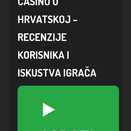
CASINO U
HRVATSKOJ –
RECENZIJE
KORISNIKA I
ISKUSTVA IGRAČA
▶️