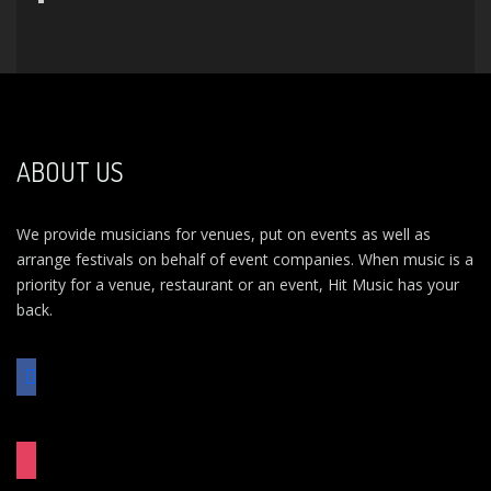
ABOUT US
We provide musicians for venues, put on events as well as
arrange festivals on behalf of event companies. When music is a
priority for a venue, restaurant or an event, Hit Music has your
back.
FACEBOOK
INSTAGRAM