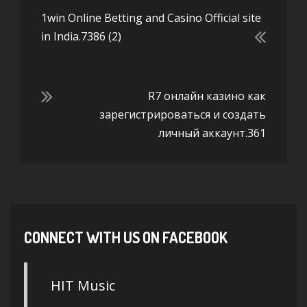
1win Online Betting and Casino Official site
in India.7386 (2)
R7 онлайн казино как
зарегистрироваться и создать
личный аккаунт.361
CONNECT WITH US ON FACEBOOK
HIT Music