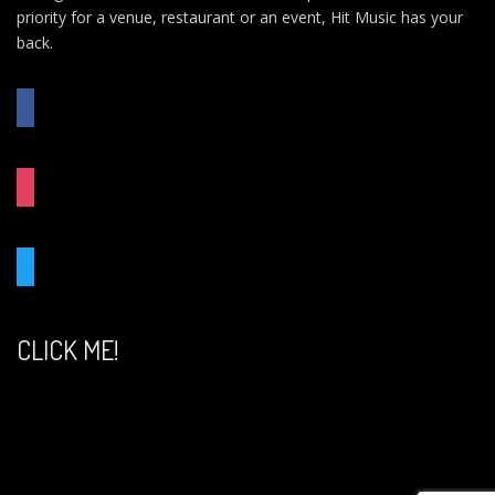
priority for a venue, restaurant or an event, Hit Music has your
back.
FACEBOOK
INSTAGRAM
TWITTER
CLICK ME!