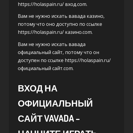
https://holaspain.ru/ вход.com.
Вам не нужно искать вавада казино,
потому что оно доступно по ссылке
https://holaspain.ru/ казино.com.
Вам не нужно искать вавада
официальный сайт, потому что он
доступен по ссылке https://holaspain.ru/
официальный сайт.com.
ВХОД НА
ОФИЦИАЛЬНЫЙ
САЙТ VAVADA –