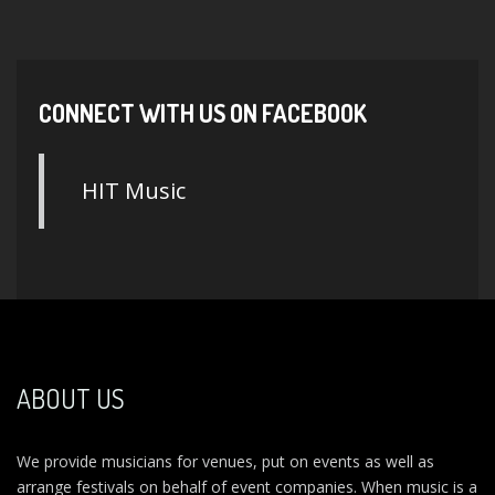
CONNECT WITH US ON FACEBOOK
HIT Music
ABOUT US
We provide musicians for venues, put on events as well as
arrange festivals on behalf of event companies. When music is a