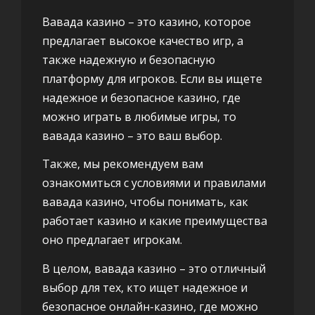
Вавада казино – это казино, которое
предлагает высокое качество игр, а
также надежную и безопасную
платформу для игроков. Если вы ищете
надежное и безопасное казино, где
можно играть в любимые игры, то
вавада казино – это ваш выбор.
Также, мы рекомендуем вам
ознакомиться с условиями и правилами
вавада казино, чтобы понимать, как
работает казино и какие преимущества
оно предлагает игрокам.
В целом, вавада казино – это отличный
выбор для тех, кто ищет надежное и
безопасное онлайн-казино, где можно