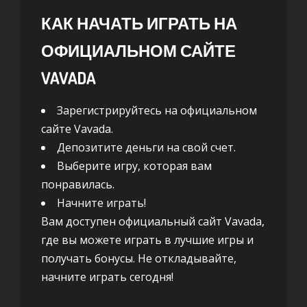
КАК НАЧАТЬ ИГРАТЬ НА
ОФИЦИАЛЬНОМ САЙТЕ
VAVADA
Зарегистрируйтесь на официальном
сайте Vavada.
Депозитите деньги на свой счет.
Выберите игру, которая вам
понравилась.
Начните играть!
Вам доступен официальный сайт Vavada,
где вы можете играть в лучшие игры и
получать бонусы. Не откладывайте,
начните играть сегодня!