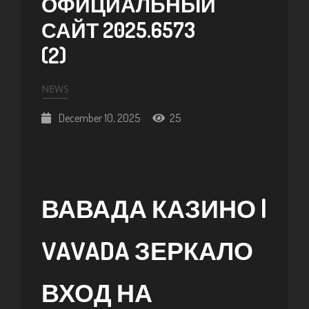
ОФИЦИАЛЬНЫЙ
САЙТ 2025.6573
(2)
NEWS
December 10, 2025
25
ВАВАДА КАЗИНО |
VAVADA ЗЕРКАЛО
ВХОД НА