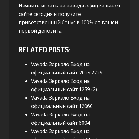
Начните играть на вавада официальном
сайте сегодня и получите
приветственный бонус в 100% от вашей
первой депозита.
RELATED POSTS:
Vavada Зеркало Вход на
официальный сайт 2025.2725
Vavada Зеркало Вход на
официальный сайт.1259 (2)
Vavada Зеркало Вход на
официальный сайт.12060
Vavada Зеркало Вход на
официальный сайт.6004
Vavada Зеркало Вход на