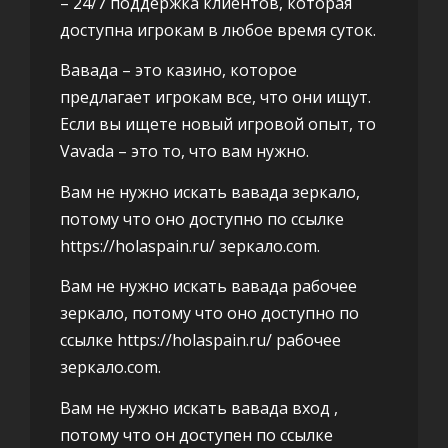
– 24/7 поддержка клиентов, которая
доступна игрокам в любое время суток.
Вавада – это казино, которое
предлагает игрокам все, что они ищут.
Если вы ищете новый игровой опыт, то
Vavada – это то, что вам нужно.
Вам не нужно искать вавада зеркало,
потому что оно доступно по ссылке
https://holaspain.ru/ зеркало.com.
Вам не нужно искать вавада рабочее
зеркало, потому что оно доступно по
ссылке https://holaspain.ru/ рабочее
зеркало.com.
Вам не нужно искать
вавада вход
,
потому что он доступен по ссылке