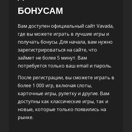
БОНУСАМ
Вам доступен официальный сайт Vavada,
где вы можете играть в лучшие игры и
получать бонусы. Для начала, вам нужно
зарегистрироваться на сайте, что
займет не более 5 минут. Вам
потребуется только ваш email и пароль.
После регистрации, вы сможете играть в
более 1 000 игр, включая слоты,
карточные игры, рулетку и другие. Вам
доступны как классические игры, так и
новые, которые только появились на
рынке.