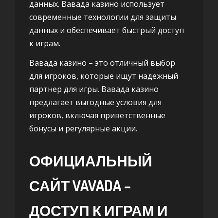
данных. Вавада казино использует
современные технологии для защиты
данных и обеспечивает быстрый доступ
к играм.
Вавада казино – это отличный выбор
для игроков, которые ищут надежный
партнер для игры. Вавада казино
предлагает выгодные условия для
игроков, включая приветственные
бонусы и регулярные акции.
ОФИЦИАЛЬНЫЙ
САЙТ VAVADA –
ДОСТУП К ИГРАМ И