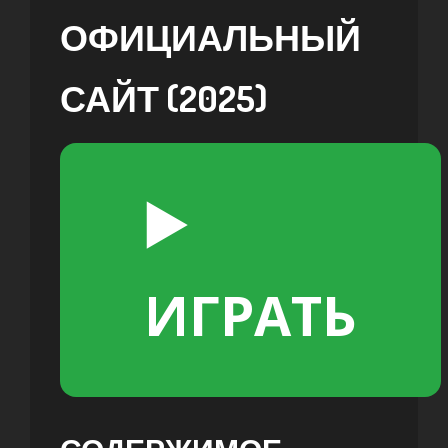
ОФИЦИАЛЬНЫЙ
САЙТ (2025)
▶️
ИГРАТЬ