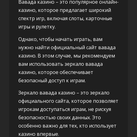
Вавада казино – это популярное онлайн-
казино, которое предлагает широкий
спектр игр, включая слоты, карточные
игры и рулетку.
Однако, чтобы начать играть, вам
нужно найти официальный сайт вавада
казино. В этом случае, мы рекомендуем
вам использовать зеркало вавада
казино, которое обеспечивает
безопасный доступ к играм.
Зеркало вавада казино – это зеркало
официального сайта, которое позволяет
игрокам доступаться играм, не рискуя
безопасностью своих данных. Это
особенно важно для тех, кто использует
казино впервые.