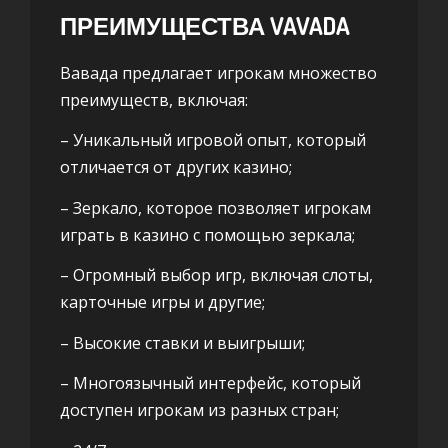
ПРЕИМУЩЕСТВА VAVADA
Вавада предлагает игрокам множество
преимуществ, включая:
– Уникальный игровой опыт, который
отличается от других казино;
– Зеркало, которое позволяет игрокам
играть в казино с помощью зеркала;
– Огромный выбор игр, включая слоты,
карточные игры и другие;
– Высокие ставки и выигрыши;
– Многоязычный интерфейс, который
доступен игрокам из разных стран;