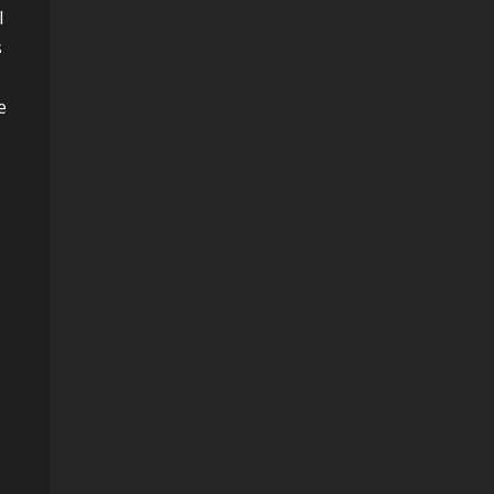
l
s
e