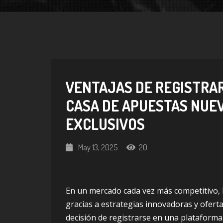
VENTAJAS DE REGISTRA
CASA DE APUESTAS NUE
EXCLUSIVOS
May 13, 2025
20
En un mercado cada vez más competitivo,
gracias a estrategias innovadoras y oferta
decisión de registrarse en una plataforma