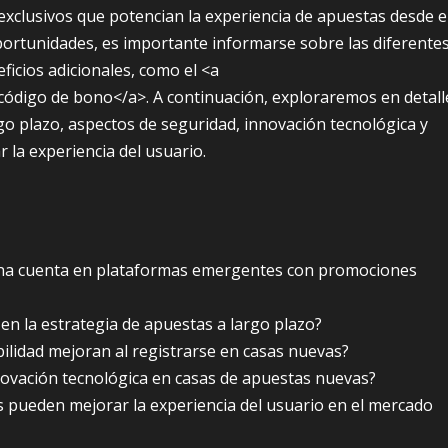
xclusivos que potencian la experiencia de apuestas desde e
portunidades, es importante informarse sobre las diferente
icios adicionales, como el <a
código de bono</a>. A continuación, exploraremos en detall
rgo plazo, aspectos de seguridad, innovación tecnológica y
 la experiencia del usuario.
una cuenta en plataformas emergentes con promociones
en la estrategia de apuestas a largo plazo?
ilidad mejoran al registrarse en casas nuevas?
nnovación tecnológica en casas de apuestas nuevas?
 pueden mejorar la experiencia del usuario en el mercado