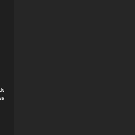
de
asa