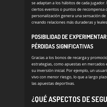
se adaptan a los hábitos de cada jugador.
ciertos eventos o puntos de recompensa q
personalización genera una sensación de e
creando relaciones más duraderas y leales
POSIBILIDAD DE EXPERIMENTAR
PÉRDIDAS SIGNIFICATIVAS
Gracias a los bonos de recarga y promoci
estrategias, como apuestas en mercados e
su inversión inicial. Por ejemplo, un usua
vivo con menor riesgo, lo que a largo pla
las apuestas deportivas.
¿QUÉ ASPECTOS DE SEG