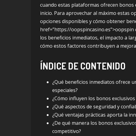
cuando estas plataformas ofrecen bonos e
inicio. Para aprovechar al máximo estas o
opciones disponibles y cómo obtener benef
href=”https://oopspincasino.es”>oopspin 
los beneficios inmediatos, el impacto a la
cómo estos factores contribuyen a mejorar
ÍNDICE DE CONTENIDO
¿Qué beneficios inmediatos ofrece 
especiales?
¿Cómo influyen los bonos exclusivos 
¿Qué aspectos de seguridad y confiab
¿Qué ventajas prácticas aporta la i
¿De qué manera los bonos exclusivos
competitivo?