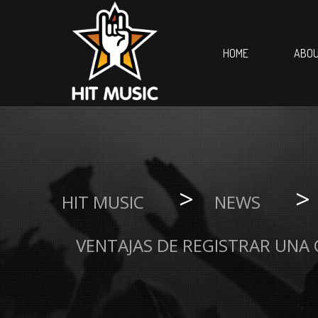
HOME
ABOU
>
>
HIT MUSIC
NEWS
VENTAJAS DE REGISTRAR UNA