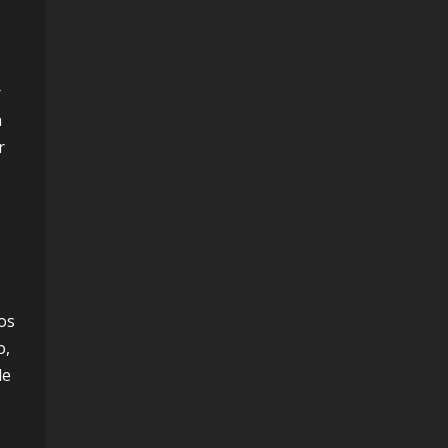
r
n
r
os
o,
de