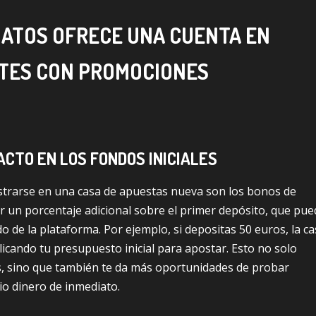
IATOS OFRECE UNA CUENTA EN
TES CON PROMOCIONES
ACTO EN LOS FONDOS INICIALES
istrarse en una casa de apuestas nueva son los bonos de
er un porcentaje adicional sobre el primer depósito, que pue
o de la plataforma. Por ejemplo, si depositas 50 euros, la c
icando tu presupuesto inicial para apostar. Esto no solo
as, sino que también te da más oportunidades de probar
io dinero de inmediato.