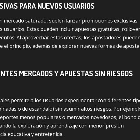
SIVAS PARA NUEVOS USUARIOS
n mercado saturado, suelen lanzar promociones exclusivas
 usuarios. Estas pueden incluir apuestas gratuitas, rollove
ventos. Al aprovechar estas ofertas, los apostadores puede
e el principio, además de explorar nuevas formas de aposta
ENTES MERCADOS Y APUESTAS SIN RIESGOS
ales permite a los usuarios experimentar con diferentes tip
nadas o de escándalo) sin asumir altos riesgos. Por ejempl
 deportes menos populares o mercados novedosos, el bono 
tando la exploración y aprendizaje con menor presión
ia educativa y entretenida.