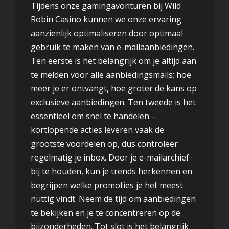
Tijdens onze gamingavonturen bij Wild
Robin Casino kunnen we onze ervaring
aanzienlijk optimaliseren door optimaal
gebruik te maken van e-mailaanbiedingen.
Ten eerste is het belangrijk om je altijd aan
te melden voor alle aanbiedingsmails; hoe
meer je er ontvangt, hoe groter de kans op
exclusieve aanbiedingen. Ten tweede is het
essentieel om snel te handelen –
kortlopende acties leveren vaak de
grootste voordelen op, dus controleer
regelmatig je inbox. Door je e-mailarchief
bij te houden, kun je trends herkennen en
begrijpen welke promoties je het meest
nuttig vindt. Neem de tijd om aanbiedingen
te bekijken en je te concentreren op de
bijzonderheden. Tot slot is het belangrijk