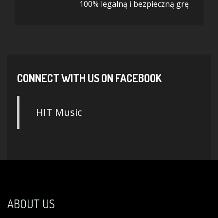
100% legalną i bezpieczną grę
CONNECT WITH US ON FACEBOOK
HIT Music
ABOUT US