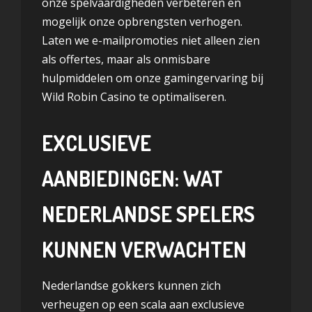
onze spelvaardigheden verbeteren en
mogelijk onze opbrengsten verhogen.
Laten we e-mailpromoties niet alleen zien
als offertes, maar als onmisbare
hulpmiddelen om onze gamingervaring bij
Wild Robin Casino te optimaliseren.
EXCLUSIEVE
AANBIEDINGEN: WAT
NEDERLANDSE SPELERS
KUNNEN VERWACHTEN
Nederlandse gokkers kunnen zich
verheugen op een scala aan exclusieve