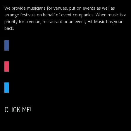
We provide musicians for venues, put on events as well as
arrange festivals on behalf of event companies. When music is a
priority for a venue, restaurant or an event, Hit Music has your
back.
FACEBOOK
INSTAGRAM
TWITTER
CLICK ME!