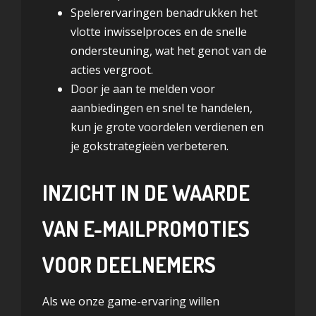
Spelerervaringen benadrukken het
vlotte inwisselproces en de snelle
ondersteuning, wat het genot van de
acties vergroot.
Door je aan te melden voor
aanbiedingen en snel te handelen,
kun je grote voordelen verdienen en
je gokstrategieën verbeteren.
INZICHT IN DE WAARDE
VAN E-MAILPROMOTIES
VOOR DEELNEMERS
Als we onze game-ervaring willen