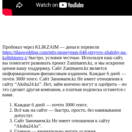
Тарифы? Ну, они были на сайте… где-
то…
Пробовал через KLIKZAIM — деньги перевели
https://tilaswedding.com/mfo-moneyman-648-otzyvov-zhaloby-na-
kollektorov-i/
быстро, условия честные. Используя наш сайт,
вы помогаете развивать проект Zanimaem.kz, и мы искренне
ценим вашу поддержку. Сайт Zanimaem.kz является
информационным финансовым изданием. Каждые 6 дней —
почти 3000 тенге. Сайт Занимаем.kz Не имеет отношения к
сайту “Aksha24.kz”. Нет, займ кончено могут и одобрить – но
это сделает другая компания, а платная подписка останется с
вами.
Каждые 6 дней — почти 3000 тенге.
Всё как на сайте — быстро, просто, без навязывания
допуслуг.
Сайт Занимаем.kz Не имеет отношения к сайту
“Aksha24.kz”.
Главное — внимательно читать условия.