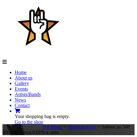
Navigation
Home
About us
Gallery
Events
Artists/Bands
News
Contact
Your shopping bag is empty.
Go to the shop
Hit Music
>
Микрокредит
>
Займы до 500
000 тенге под 0,01% в день