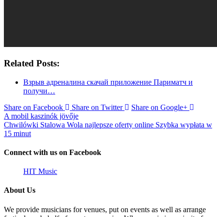
Related Posts:
Взрыв адреналина скачай приложение Париматч и
получи…
Share on Facebook
Share on Twitter
Share on Google+
A mobil kaszinók jövője
Chwilówki Stalowa Wola najlepsze oferty online Szybka wypłata w
15 minut
Connect with us on Facebook
HIT Music
About Us
We provide musicians for venues, put on events as well as arrange