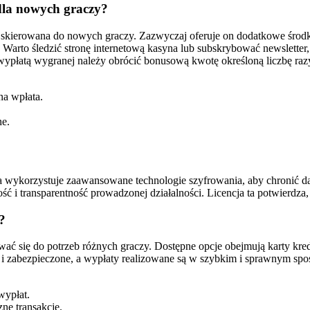
 dla nowych graczy?
 skierowana do nowych graczy. Zazwyczaj oferuje on dodatkowe środk
y. Warto śledzić stronę internetową kasyna lub subskrybować newslett
wypłatą wygranej należy obrócić bonusową kwotę określoną liczbę raz
na wpłata.
ne.
avaspin – czy można ufać tej platformie?
ma wykorzystuje zaawansowane technologie szyfrowania, aby chronić 
ć i transparentność prowadzonej działalności. Licencja ta potwierdza
?
ać się do potrzeb różnych graczy. Dostępne opcje obejmują karty kredyt
 i zabezpieczone, a wypłaty realizowane są w szybkim i sprawnym spo
wypłat.
zne transakcje.