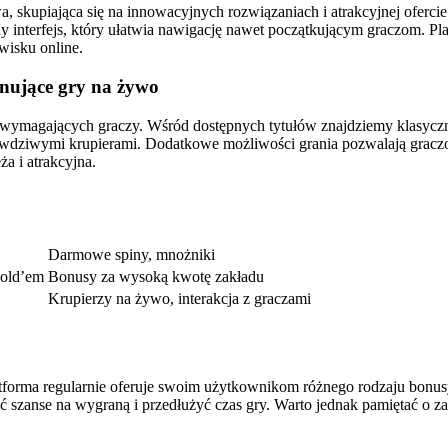
a, skupiająca się na innowacyjnych rozwiązaniach i atrakcyjnej ofe
jny interfejs, który ułatwia nawigację nawet początkującym graczom. Pl
wisku online.
onujące gry na żywo
ej wymagających graczy. Wśród dostępnych tytułów znajdziemy klasyczn
z prawdziwymi krupierami. Dodatkowe możliwości grania pozwalają gra
ża i atrakcyjna.
Darmowe spiny, mnożniki
Hold’em
Bonusy za wysoką kwotę zakładu
Krupierzy na żywo, interakcja z graczami
 zwiększyć swoje szanse na wygraną?
atforma regularnie oferuje swoim użytkownikom różnego rodzaju bonus
 szanse na wygraną i przedłużyć czas gry. Warto jednak pamiętać o z