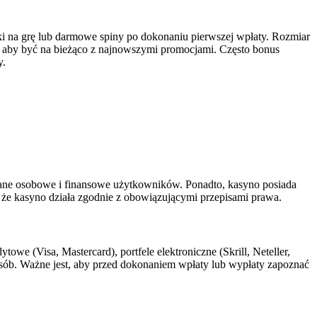
i na grę lub darmowe spiny po dokonaniu pierwszej wpłaty. Rozmiar
er, aby być na bieżąco z najnowszymi promocjami. Często bonus
y.
dane osobowe i finansowe użytkowników. Ponadto, kasyno posiada
, że kasyno działa zgodnie z obowiązującymi przepisami prawa.
owe (Visa, Mastercard), portfele elektroniczne (Skrill, Neteller,
sób. Ważne jest, aby przed dokonaniem wpłaty lub wypłaty zapoznać