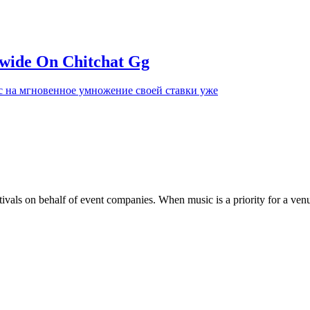
wide On Chitchat Gg
с на мгновенное умножение своей ставки уже
tivals on behalf of event companies. When music is a priority for a venu