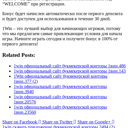
“WELCOME” при регистрации.
Бонус будет начислен автоматически после первого депозита
и будет доступен для использования в течение 30 дней.
1Win – это лучший выбор для начинающих игроков, потому
что мы предлагаем самые привлекающие условия для начала
игры. Начните играть сегодня и получите бонус в 100% от
первого депозита!
Related Posts:
1win официальный сайт букмекерской конторы 1вин.486
1win официальный сайт букмекерской конторы 1вин.143
1Win официальный сайт букмекерской конторы
1вин.377 (2)
1win официальный сайт букмекерской конторы
1вин.3940
1win официальный сайт букмекерской конторы
1вин.20576
1win официальный сайт букмекерской конторы
1вин.23560
Share on Facebook
Share on Twitter
Share on Google+
1win скачать приложение букмекерской конторы.2494 (2)