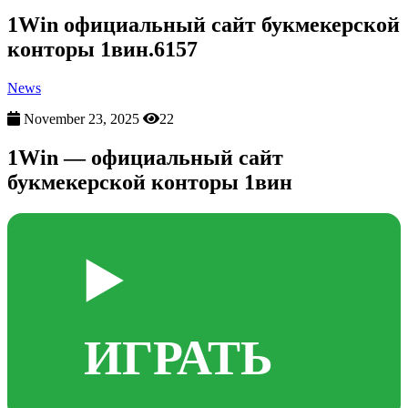
1Win официальный сайт букмекерской
конторы 1вин.6157
News
November 23, 2025
22
1Win — официальный сайт
букмекерской конторы 1вин
▶️
ИГРАТЬ