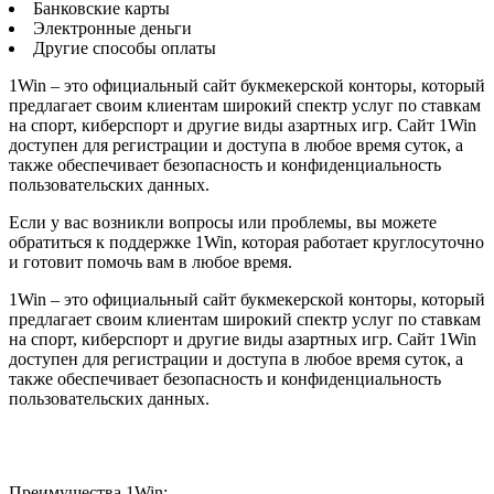
Банковские карты
Электронные деньги
Другие способы оплаты
1Win – это официальный сайт букмекерской конторы, который
предлагает своим клиентам широкий спектр услуг по ставкам
на спорт, киберспорт и другие виды азартных игр. Сайт 1Win
доступен для регистрации и доступа в любое время суток, а
также обеспечивает безопасность и конфиденциальность
пользовательских данных.
Если у вас возникли вопросы или проблемы, вы можете
обратиться к поддержке 1Win, которая работает круглосуточно
и готовит помочь вам в любое время.
1Win – это официальный сайт букмекерской конторы, который
предлагает своим клиентам широкий спектр услуг по ставкам
на спорт, киберспорт и другие виды азартных игр. Сайт 1Win
доступен для регистрации и доступа в любое время суток, а
также обеспечивает безопасность и конфиденциальность
пользовательских данных.
Преимущества и Функции 1Win
Преимущества 1Win: