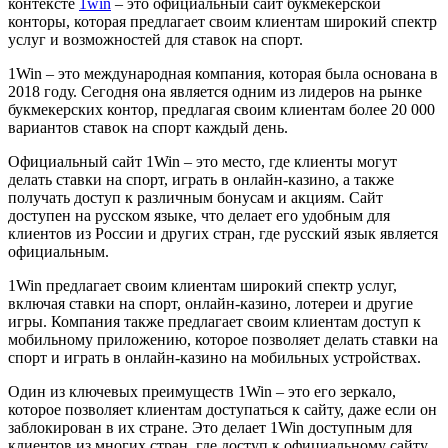
контексте
1win
– это официальный сайт букмекерской
конторы, которая предлагает своим клиентам широкий спектр
услуг и возможностей для ставок на спорт.
1Win – это международная компания, которая была основана в
2018 году. Сегодня она является одним из лидеров на рынке
букмекерских контор, предлагая своим клиентам более 20 000
вариантов ставок на спорт каждый день.
Официальный сайт 1Win – это место, где клиенты могут
делать ставки на спорт, играть в онлайн-казино, а также
получать доступ к различным бонусам и акциям. Сайт
доступен на русском языке, что делает его удобным для
клиентов из России и других стран, где русский язык является
официальным.
1Win предлагает своим клиентам широкий спектр услуг,
включая ставки на спорт, онлайн-казино, лотереи и другие
игры. Компания также предлагает своим клиентам доступ к
мобильному приложению, которое позволяет делать ставки на
спорт и играть в онлайн-казино на мобильных устройствах.
Один из ключевых преимуществ 1Win – это его зеркало,
которое позволяет клиентам доступаться к сайту, даже если он
заблокирован в их стране. Это делает 1Win доступным для
клиентов из многих стран, где доступ к официальному сайту