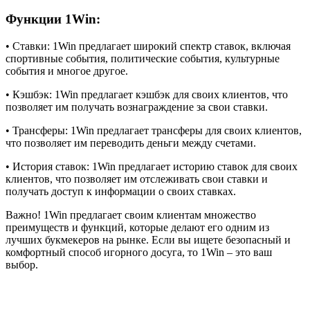
Функции 1Win:
• Ставки: 1Win предлагает широкий спектр ставок, включая
спортивные события, политические события, культурные
события и многое другое.
• Кэшбэк: 1Win предлагает кэшбэк для своих клиентов, что
позволяет им получать вознаграждение за свои ставки.
• Трансферы: 1Win предлагает трансферы для своих клиентов,
что позволяет им переводить деньги между счетами.
• История ставок: 1Win предлагает историю ставок для своих
клиентов, что позволяет им отслеживать свои ставки и
получать доступ к информации о своих ставках.
Важно! 1Win предлагает своим клиентам множество
преимуществ и функций, которые делают его одним из
лучших букмекеров на рынке. Если вы ищете безопасный и
комфортный способ игорного досуга, то 1Win – это ваш
выбор.
Как Зарегистрироваться и Начать