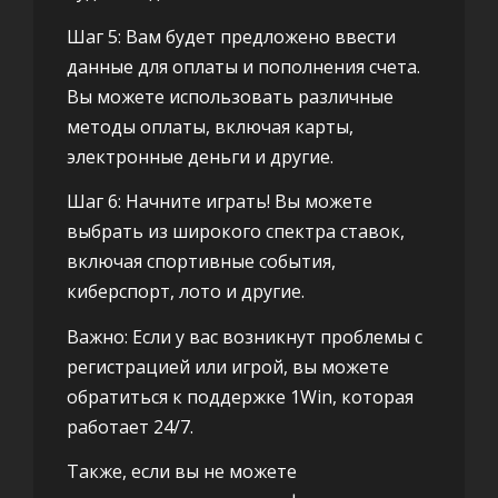
Шаг 5: Вам будет предложено ввести
данные для оплаты и пополнения счета.
Вы можете использовать различные
методы оплаты, включая карты,
электронные деньги и другие.
Шаг 6: Начните играть! Вы можете
выбрать из широкого спектра ставок,
включая спортивные события,
киберспорт, лото и другие.
Важно: Если у вас возникнут проблемы с
регистрацией или игрой, вы можете
обратиться к поддержке 1Win, которая
работает 24/7.
Также, если вы не можете