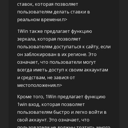
ставок, которая позволяет
пользователям делать ставки в
реальном времени.п>
1Win также предлагает функцию
зеркала, которая позволяет
пользователям доступаться к сайту, если
он заблокирован в их регионе. Это
означает, что пользователи могут
всегда иметь доступ к своим аккаунтам
и средствам, не завися от
местоположения.п>
Кроме того, 1Win предлагает функцию
1win вход, которая позволяет
пользователям быстро и легко войти в
свой аккаунт. Это означает, что
пользователи не должны тратить много