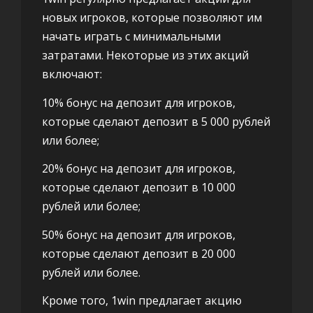
новых игроков, которые позволяют им
начать играть с минимальными
затратами. Некоторые из этих акций
включают:
10% бонус на депозит для игроков,
которые сделают депозит в 5 000 рублей
или более;
20% бонус на депозит для игроков,
которые сделают депозит в 10 000
рублей или более;
50% бонус на депозит для игроков,
которые сделают депозит в 20 000
рублей или более.
Кроме того, 1win предлагает акцию