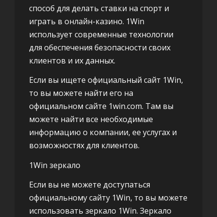
способ для делать ставки на спорт и
играть в онлайн-казино. 1Win
использует современные технологии
для обеспечения безопасности своих
клиентов и их данных.
Если вы ищете официальный сайт 1Win,
то вы можете найти его на
официальном сайте 1win.com. Там вы
можете найти все необходимые
информацию о компании, ее услугах и
возможностях для клиентов.
1Win зеркало
Если вы не можете доступаться
официальному сайту 1Win, то вы можете
использовать зеркало 1Win. Зеркало