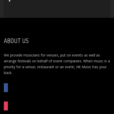
ABOUT US
We provide musicians for venues, put on events as well as
arrange festivals on behalf of event companies. When music is a
priority for a venue, restaurant or an event, Hit Music has your
back.
FACEBOOK
INSTAGRAM