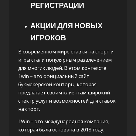
РЕГИСТРАЦИИ
АКЦИИ ДЛЯ НОВЫХ
ИГРОКОВ
В современном мире ставки на спорт и
игры стали популярным развлечением
для многих людей. В этом контексте
1win
– это официальный сайт
букмекерской конторы, которая
предлагает своим клиентам широкий
спектр услуг и возможностей для ставок
на спорт.
1Win – это международная компания,
которая была основана в 2018 году.