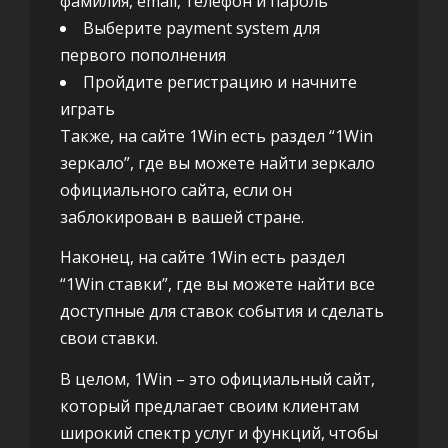
фамилия, email, телефон и пароль
Выберите payment system для
первого пополнения
Пройдите регистрацию и начните
играть
Также, на сайте 1Win есть раздел “1Win
зеркало”, где вы можете найти зеркало
официального сайта, если он
заблокирован в вашей стране.
Наконец, на сайте 1Win есть раздел
“1Win ставки”, где вы можете найти все
доступные для ставок события и сделать
свои ставки.
В целом, 1Win – это официальный сайт,
который предлагает своим клиентам
широкий спектр услуг и функций, чтобы