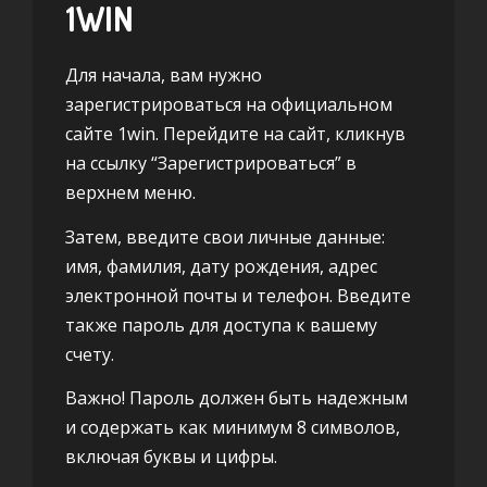
1WIN
Для начала, вам нужно
зарегистрироваться на официальном
сайте 1win. Перейдите на сайт, кликнув
на ссылку “Зарегистрироваться” в
верхнем меню.
Затем, введите свои личные данные:
имя, фамилия, дату рождения, адрес
электронной почты и телефон. Введите
также пароль для доступа к вашему
счету.
Важно! Пароль должен быть надежным
и содержать как минимум 8 символов,
включая буквы и цифры.