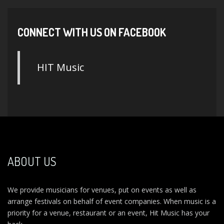
CONNECT WITH US ON FACEBOOK
HIT Music
ABOUT US
We provide musicians for venues, put on events as well as
arrange festivals on behalf of event companies. When music is a
priority for a venue, restaurant or an event, Hit Music has your