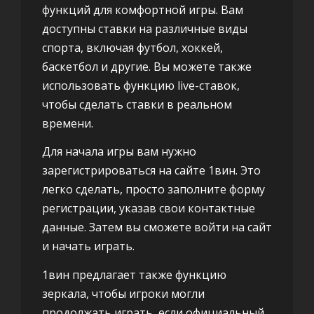
функций для комфортной игры. Вам
доступны ставки на различные виды
спорта, включая футбол, хоккей,
баскетбол и другие. Вы можете также
использовать функцию live-ставок,
чтобы сделать ставки в реальном
времени.
Для начала игры вам нужно
зарегистрироваться на сайте 1вин. Это
легко сделать, просто заполните форму
регистрации, указав свои контактные
данные. Затем вы сможете войти на сайт
и начать играть.
1вин предлагает также функцию
зеркала, чтобы игроки могли
продолжать играть, если официальный