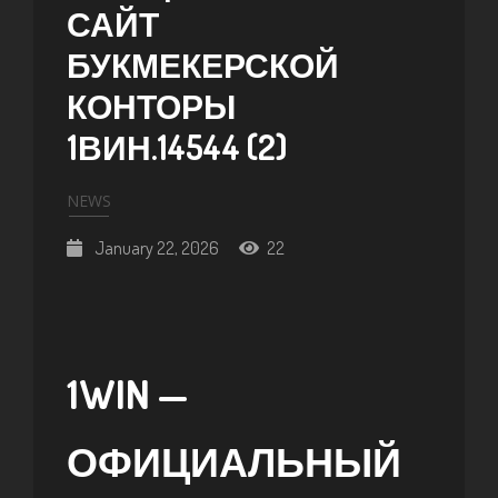
САЙТ
БУКМЕКЕРСКОЙ
КОНТОРЫ
1ВИН.14544 (2)
NEWS
January 22, 2026
22
1WIN —
ОФИЦИАЛЬНЫЙ