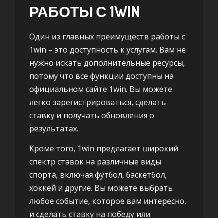
РАБОТЫ С 1WIN
Один из главных преимуществ работы с
1win – это доступность к услугам. Вам не
нужно искать дополнительные ресурсы,
потому что все функции доступны на
официальном сайте 1win. Вы можете
легко зарегистрироваться, сделать
ставку и получать обновления о
результатах.
Кроме того, 1win предлагает широкий
спектр ставок на различные виды
спорта, включая футбол, баскетбол,
хоккей и другие. Вы можете выбрать
любое событие, которое вам интересно,
и сделать ставку на победу или