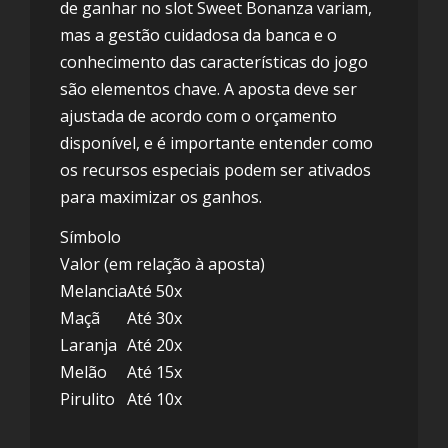
de ganhar no slot Sweet Bonanza variam,
mas a gestão cuidadosa da banca e o
conhecimento das características do jogo
são elementos chave. A aposta deve ser
ajustada de acordo com o orçamento
disponível, e é importante entender como
os recursos especiais podem ser ativados
para maximizar os ganhos.
Símbolo
Valor (em relação à aposta)
Melancia
Até 50x
Maçã
Até 30x
Laranja
Até 20x
Melão
Até 15x
Pirulito
Até 10x