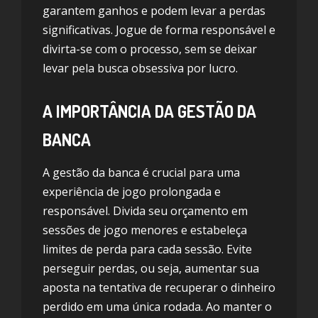
garantem ganhos e podem levar a perdas
significativas. Jogue de forma responsável e
divirta-se com o processo, sem se deixar
levar pela busca obsessiva por lucro.
A IMPORTÂNCIA DA GESTÃO DA
BANCA
A gestão da banca é crucial para uma
experiência de jogo prolongada e
responsável. Divida seu orçamento em
sessões de jogo menores e estabeleça
limites de perda para cada sessão. Evite
perseguir perdas, ou seja, aumentar sua
aposta na tentativa de recuperar o dinheiro
perdido em uma única rodada. Ao manter o