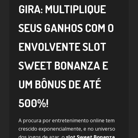
GIRA: MULTIPLIQUE
SEUS GANHOS COM O
ENVOLVENTE SLOT
SWEET BONANZA E
UM BÔNUS DE ATÉ
500%!
A procura por entretenimento online tem
crescido exponencialmente, e no universo
dos jogos de azar, o
slot Sweet Bonanza