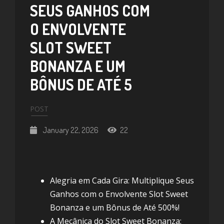
SEUS GANHOS COM
O ENVOLVENTE
SLOT SWEET
BONANZA E UM
BÔNUS DE ATÉ 5
POST
January 22, 2026
22
Alegria em Cada Gira: Multiplique Seus
Ganhos com o Envolvente Slot Sweet
Bonanza e um Bônus de Até 500%!
A Mecânica do Slot Sweet Bonanza: