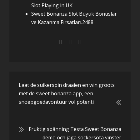
Slot Playing in UK
Sweet Bonanza Slot Büyük Bonuslar
ve Kazanma Fırsatları.2488
Laat de suikerspin draaien en win groots
met de sweet bonanza app, een
snoepgoedavontuur vol potenti
Fruktig spänning Testa Sweet Bonanza
demo och jaga sockersöta vinster