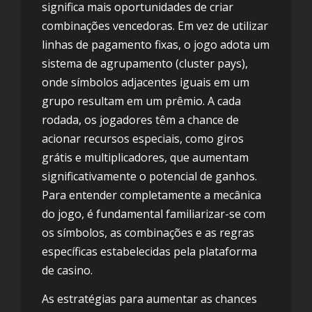
significa mais oportunidades de criar
combinações vencedoras. Em vez de utilizar
linhas de pagamento fixas, o jogo adota um
sistema de agrupamento (cluster pays),
onde símbolos adjacentes iguais em um
grupo resultam em um prêmio. A cada
rodada, os jogadores têm a chance de
acionar recursos especiais, como giros
grátis e multiplicadores, que aumentam
significativamente o potencial de ganhos.
Para entender completamente a mecânica
do jogo, é fundamental familiarizar-se com
os símbolos, as combinações e as regras
específicas estabelecidas pela plataforma
de casino.
As estratégias para aumentar as chances