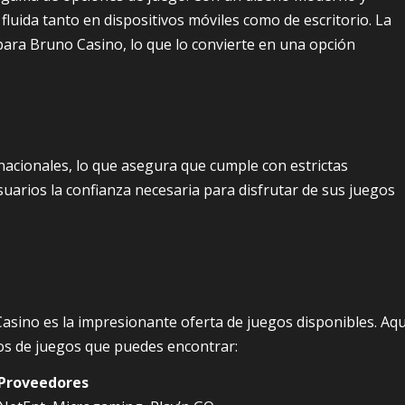
 fluida tanto en dispositivos móviles como de escritorio. La
 para Bruno Casino, lo que lo convierte en una opción
rnacionales, lo que asegura que cumple con estrictas
suarios la confianza necesaria para disfrutar de sus juegos
Casino es la impresionante oferta de juegos disponibles. Aqu
os de juegos que puedes encontrar:
Proveedores