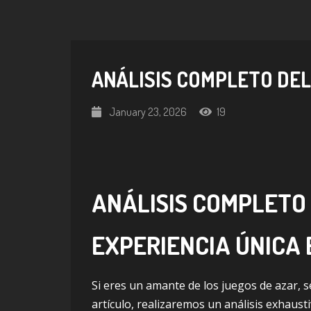
ANÁLISIS COMPLETO DE
January 23, 2026
19
ANÁLISIS COMPLETO 
EXPERIENCIA ÚNICA 
Si eres un amante de los juegos de azar,
artículo, realizaremos un análisis exhaus