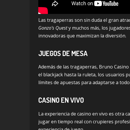
Las tragaperras son sin duda el gran atra
Gonzo’s Quest
y muchos más, los jugadores
innovadoras que maximizan la diversión.
JUEGOS DE MESA
Además de las tragaperras, Bruno Casino 
el blackjack hasta la ruleta, los usuarios
límites de apuestas para adaptarse a todos 
CASINO EN VIVO
La experiencia de casino en vivo es otra ca
jugar en tiempo real con crupieres profes
experiencia de juego.