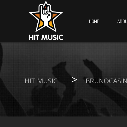
HOME
ABOU
>
HIT MUSIC
BRUNOCASI