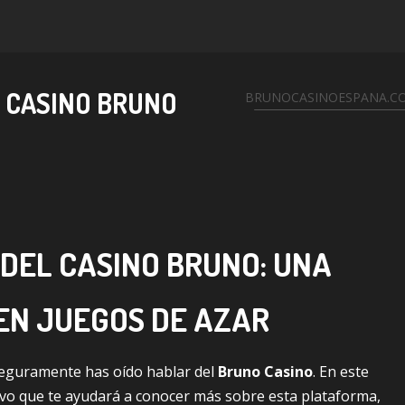
L CASINO BRUNO
BRUNOCASINOESPANA.C
DEL CASINO BRUNO: UNA
EN JUEGOS DE AZAR
 seguramente has oído hablar del
Bruno Casino
. En este
tivo que te ayudará a conocer más sobre esta plataforma,