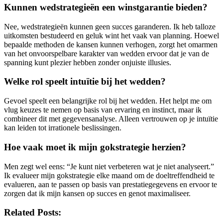
Kunnen wedstrategieën een winstgarantie bieden?
Nee, wedstrategieën kunnen geen succes garanderen. Ik heb talloze
uitkomsten bestudeerd en geluk wint het vaak van planning. Hoewel
bepaalde methoden de kansen kunnen verhogen, zorgt het omarmen
van het onvoorspelbare karakter van wedden ervoor dat je van de
spanning kunt plezier hebben zonder onjuiste illusies.
Welke rol speelt intuïtie bij het wedden?
Gevoel speelt een belangrijke rol bij het wedden. Het helpt me om
vlug keuzes te nemen op basis van ervaring en instinct, maar ik
combineer dit met gegevensanalyse. Alleen vertrouwen op je intuïtie
kan leiden tot irrationele beslissingen.
Hoe vaak moet ik mijn gokstrategie herzien?
Men zegt wel eens: “Je kunt niet verbeteren wat je niet analyseert.”
Ik evalueer mijn gokstrategie elke maand om de doeltreffendheid te
evalueren, aan te passen op basis van prestatiegegevens en ervoor te
zorgen dat ik mijn kansen op succes en genot maximaliseer.
Related Posts: