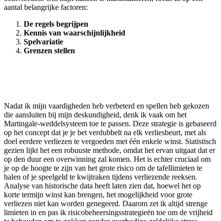
aantal belangrijke factoren:
De regels begrijpen
Kennis van waarschijnlijkheid
Spelvariatie
Grenzen stellen
Implementatie van het Martingale-
weddenschapsysteem
Nadat ik mijn vaardigheden heb verbeterd en spellen heb gekozen
die aansluiten bij mijn deskundigheid, denk ik vaak om het
Martingale-weddelsysteem toe te passen. Deze strategie is gebaseerd
op het concept dat je je bet verdubbelt na elk verliesbeurt, met als
doel eerdere verliezen te vergoeden met één enkele winst. Statistisch
gezien lijkt het een robuuste methode, omdat het ervan uitgaat dat er
op den duur een overwinning zal komen. Het is echter cruciaal om
je op de hoogte te zijn van het grote risico om de tafellimieten te
halen of je speelgeld te kwijtraken tijdens verliezende reeksen.
Analyse van historische data heeft laten zien dat, hoewel het op
korte termijn winst kan brengen, het mogelijkheid voor grote
verliezen niet kan worden genegeerd. Daarom zet ik altijd strenge
limieten in en pas ik risicobeheersingsstrategieën toe om de vrijheid