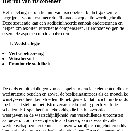
Het nut van risicobeheer
Het is belangrijk om het nut van risicobeheer bij het gokken te
begrijpen, vooral wanneer de Fibonacci-sequentie wordt gebruikt.
Deze sequentie kan een gedisciplineerde aanpak ondersteunen en
helpen om tekorten effectief te compenseren. Hieronder volgen de
essentiële aspecten om te analyseren:
Wedstrategie
Verliesbeheersing
Winstherstel
Emotionele stabiliteit
Analyse van spelkansen en uitbetalingen
De odds en uitbetalingen van een spel zijn cruciale elementen die de
wedstrategie bepalen en zowel de beslissingsproces als de mogelijke
winstgevendheid beïnvloeden. Ik heb gemerkt dat inzicht in de odds
me in staat stelt om het risico versus de beloning preciezer in te
schatten. Elk spel heeft unieke odds, die het huisvoordeel
weergeven en de waarschijnlijkheid van verschillende uitkomsten
aangeven. Door deze cijfers te analyseren, kan ik waardevolle
weddenschappen herkennen – kansen waarbij de aangeboden odds
hoger zijn dan mijn gecalculeerde winstkans. Deze datagestuurde