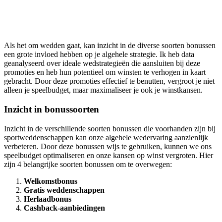
Voordelen en aanbiedingen doeltreffend
benutten
Als het om wedden gaat, kan inzicht in de diverse soorten bonussen
een grote invloed hebben op je algehele strategie. Ik heb data
geanalyseerd over ideale wedstrategieën die aansluiten bij deze
promoties en heb hun potentieel om winsten te verhogen in kaart
gebracht. Door deze promoties effectief te benutten, vergroot je niet
alleen je speelbudget, maar maximaliseer je ook je winstkansen.
Inzicht in bonussoorten
Inzicht in de verschillende soorten bonussen die voorhanden zijn bij
sportweddenschappen kan onze algehele wedervaring aanzienlijk
verbeteren. Door deze bonussen wijs te gebruiken, kunnen we ons
speelbudget optimaliseren en onze kansen op winst vergroten. Hier
zijn 4 belangrijke soorten bonussen om te overwegen:
Welkomstbonus
Gratis weddenschappen
Herlaadbonus
Cashback-aanbiedingen