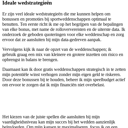
Ideale wedstrategieën
Er zijn veel ideale wedstrategieën die me kunnen helpen om
bonussen en promoties bij sportweddenschappen optimaal te
benutten. Ten eerste richt ik me op het begrijpen van de bepalingen
van elke bonus, met name de rolloververeisten en de uiterste data. Ik
onderzoek de geboden quoteringen voor elke weddenschap en zorg
ervoor dat ze aansluiten bij mijn data-gedreven aanpak.
Vervolgens kijk ik naar de opzet van de weddenschappen; ik
gebruik graag een mix van kleinere en grotere inzetten om risico en
opbrengst in balans te brengen.
Daarnaast kan ik door gratis weddenschappen strategisch in te zetten
mijn potentiële winst verhogen zonder mijn eigen geld te riskeren.
Door deze bonussen bij te houden, beheer ik mijn speelbudget actief
om ervoor te zorgen dat ik mijn financiën niet overbelast.
De juiste spellen kiezen die passen bij
jouw vaardigheidsniveau.
Het kiezen van de juiste spellen die aansluiten bij mijn
vaardigheidsniveau kan mijn succes bij het wedden aanzienlijk
beïnvloeden. Om mijn kansen te maximaliseren, focus ik op een