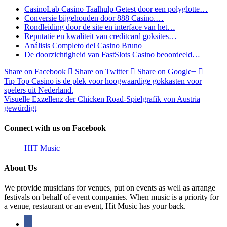
CasinoLab Casino Taalhulp Getest door een polyglotte…
Conversie bijgehouden door 888 Casino.…
Rondleiding door de site en interface van het…
Reputatie en kwaliteit van creditcard goksites…
Análisis Completo del Casino Bruno
De doorzichtigheid van FastSlots Casino beoordeeld…
Share on Facebook
Share on Twitter
Share on Google+
Tip Top Casino is de plek voor hoogwaardige gokkasten voor
spelers uit Nederland.
Visuelle Exzellenz der Chicken Road-Spielgrafik von Austria
gewürdigt
Connect with us on Facebook
HIT Music
About Us
We provide musicians for venues, put on events as well as arrange
festivals on behalf of event companies. When music is a priority for
a venue, restaurant or an event, Hit Music has your back.
facebook