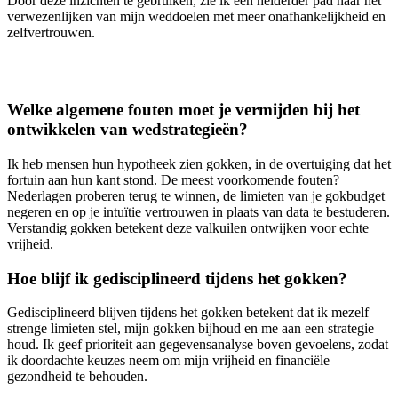
Door deze inzichten te gebruiken, zie ik een helderder pad naar het
verwezenlijken van mijn weddoelen met meer onafhankelijkheid en
zelfvertrouwen.
Veelgestelde vragen
Welke algemene fouten moet je vermijden bij het
ontwikkelen van wedstrategieën?
Ik heb mensen hun hypotheek zien gokken, in de overtuiging dat het
fortuin aan hun kant stond. De meest voorkomende fouten?
Nederlagen proberen terug te winnen, de limieten van je gokbudget
negeren en op je intuïtie vertrouwen in plaats van data te bestuderen.
Verstandig gokken betekent deze valkuilen ontwijken voor echte
vrijheid.
Hoe blijf ik gedisciplineerd tijdens het gokken?
Gedisciplineerd blijven tijdens het gokken betekent dat ik mezelf
strenge limieten stel, mijn gokken bijhoud en me aan een strategie
houd. Ik geef prioriteit aan gegevensanalyse boven gevoelens, zodat
ik doordachte keuzes neem om mijn vrijheid en financiële
gezondheid te behouden.