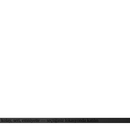
: kolay, seri, emniyette — seçtiğiniz lokasyonda katılın