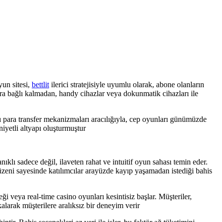
yun sitesi,
bettlit
ilerici stratejisiyle uyumlu olarak, abone olanların
ara bağlı kalmadan, handy cihazlar veya dokunmatik cihazları ile
klı para transfer mekanizmaları aracılığıyla, cep oyunları günümüzde
iyetli altyapı oluşturmuştur
ıklı sadece değil, ilaveten rahat ve intuitif oyun sahası temin eder.
üzeni sayesinde katılımcılar arayüzde kayıp yaşamadan istediği bahis
eği veya real-time casino oyunları kesintisiz başlar. Müşteriler,
alarak müşterilere aralıksız bir deneyim verir