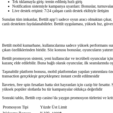
Tek tıklamayla giriş: temin edilmiş hızlı giriş
Notification sistemiyle kampanya uyarıları: Bonuslar, turnuvala
Live destek erişimi: 7/24 çalışan canlı destek ekibiyle iletişim
Sunulan tüm imkanlar, Bettilt app’i sadece oyun aracı olmaktan çıkar, he
canlı destekten faydalanabilirler. Bettilt uygulaması, yüksek hız, güven
Ekstra fırsatlar ve hareketli platform fırsa
Bettilt mobil kumarhane, kullanıcılarına sadece yüksek performans sun
çıkan özelliklerinden biridir. Söz konusu bonuslar, oyuncuların yatırımla
Bettilt promosyon sistemi, yeni kullanıcılar ve tecrübeli oyuncular için
kazanç elde edilebilir. Buna bağlı olarak oyuncular, ilk seanslarında oyun
Taşınabilir platform bonusu, mobil platformdan yapılan yatırımlara öze
transaction gerçekleşir gerçekleşmez instant credit edilmesidir
İlaveten, free spin fırsatları hatta slot hayranları için cazip bir fırsa
yüksek popüler slotlarda bu tür kampanyalar oldukça değerlidir
Sonraki tablo, Bettilt cep casino’da yaygın promosyon türlerini ve krit
Promosyon Tipi
Yüzde
Üst Limit