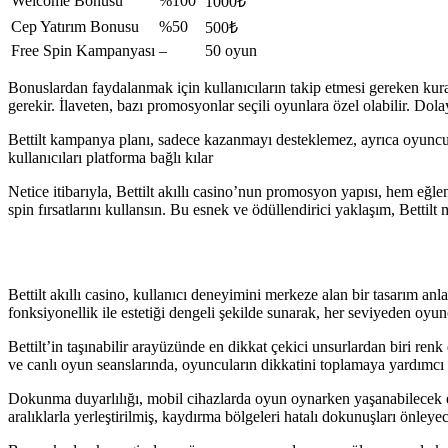
Welcome Bonusu
%100
1000₺
Cep Yatırım Bonusu
%50
500₺
Free Spin Kampanyası
–
50 oyun
Bonuslardan faydalanmak için kullanıcıların takip etmesi gereken kura
gerekir. İlaveten, bazı promosyonlar seçili oyunlara özel olabilir. D
Bettilt kampanya planı, sadece kazanmayı desteklemez, ayrıca oyuncular
kullanıcıları platforma bağlı kılar
Netice itibarıyla, Bettilt akıllı casino’nun promosyon yapısı, hem eğle
spin fırsatlarını kullansın. Bu esnek ve ödüllendirici yaklaşım, Bett
Oyuncu tecrübesi ve kullanıcı dostu tasar
Bettilt akıllı casino, kullanıcı deneyimini merkeze alan bir tasarım anl
fonksiyonellik ile estetiği dengeli şekilde sunarak, her seviyeden oyun
Bettilt’in taşınabilir arayüzünde en dikkat çekici unsurlardan biri ren
ve canlı oyun seanslarında, oyuncuların dikkatini toplamaya yardımcı 
Dokunma duyarlılığı, mobil cihazlarda oyun oynarken yaşanabilecek en
aralıklarla yerleştirilmiş, kaydırma bölgeleri hatalı dokunuşları önleye