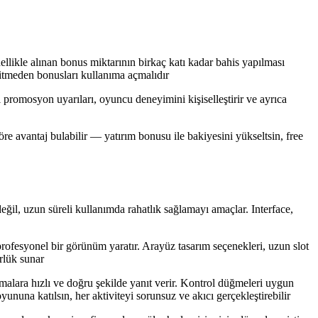
llikle alınan bonus miktarının birkaç katı kadar bahis yapılması
bitmeden bonusları kullanıma açmalıdır
l promosyon uyarıları, oyuncu deneyimini kişiselleştirir ve ayrıca
öre avantaj bulabilir — yatırım bonusu ile bakiyesini yükseltsin, free
 değil, uzun süreli kullanımda rahatlık sağlamayı amaçlar. Interface,
 profesyonel bir görünüm yaratır. Arayüz tasarım seçenekleri, uzun slot
rlük sunar
alara hızlı ve doğru şekilde yanıt verir. Kontrol düğmeleri uygun
yununa katılsın, her aktiviteyi sorunsuz ve akıcı gerçekleştirebilir