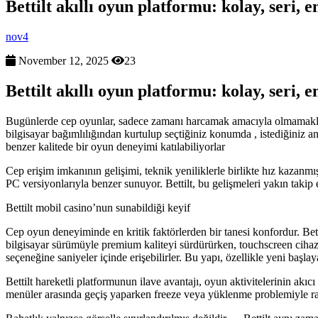
Bettilt akıllı oyun platformu: kolay, seri, 
nov4
November 12, 2025
23
Bettilt akıllı oyun platformu: kolay, seri, 
Bugünlerde cep oyunlar, sadece zamanı harcamak amacıyla olmamakla bir
bilgisayar bağımlılığından kurtulup seçtiğiniz konumda , istediğiniz 
benzer kalitede bir oyun deneyimi katılabiliyorlar
Cep erişim imkanının gelişimi, teknik yeniliklerle birlikte hız kazanmı
PC versiyonlarıyla benzer sunuyor. Bettilt, bu gelişmeleri yakın takip
Bettilt mobil casino’nun sunabildiği keyif
Cep oyun deneyiminde en kritik faktörlerden bir tanesi konfordur. Betti
bilgisayar sürümüyle premium kaliteyi sürdürürken, touchscreen cihazl
seçeneğine saniyeler içinde erişebilirler. Bu yapı, özellikle yeni başla
Bettilt hareketli platformunun ilave avantajı, oyun aktivitelerinin akıcı
menüler arasında geçiş yaparken freeze veya yüklenme problemiyle rastl