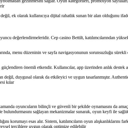
ybolmadan gezinmesini sağlar. Oyun kategorileri, promosyon sayfaları, 
rir
eğil, ek olarak kullanıcıya dijital rahatlık sunan bir alan olduğunu ifad
yuncu değerlendirmeleridir. Cep casino Bettilt, katılımcılarından yüksek 
ında, menu düzeninin ve sayfa navigasyonunun sorunsuzluğu sürekli dile
i güçlendiren önemli etkendir. Kullanıcılar, app üzerinden anlık destek
dan değil, duygusal olarak da etkileyici ve uygun tasarlanmıştır. Authent
si kılar
amanda oyuncuların bilinçli ve güvenli bir şekilde oynamasını da amaçl
inde bulundurmasını sağlayan mekanizmalar sunarak, oyun keyfi ile sağlık
nı korumayı esas alır. Sistem, katılımcıların oyun alışkanlıklarını far
ireysel tercihlere uygun olarak optimize edilebilir