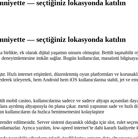
emniyette — seçtiğiniz lokasyonda katılın
emniyette — seçtiğiniz lokasyonda katılın
likte, ek olarak dijital yaşamın unsuru olmuştur. Bettilt taşınabilir o
an deneyimlemesine imkân sağlar. Bugün kullanıcılar, masaüstü bilgisay
ştır. Hızlı internet erişimleri, düzenlenmiş oyun platformları ve koruna
 ederek izleyerek, hem Android hem iOS kullanıcılarına stabil, jet ve emn
lt mobil casino, kullanıcılarına sadece ve sadece altyapı açısından dayan
ara ayrılmış altyapısıyla ön plana çıkar. menü yapısının sade ve hızlı d
yan kullanıcıların da hızlıca benimsemesini kolaylaştırır
 render edilmesidir. Server sistemi dayanıklı olduğu için slot, rulet seçen
amazlar. Ayrıca yazılım, low-speed internet’te dahi kararlı faaliyette k