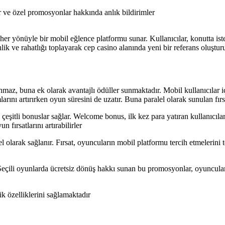
r ve özel promosyonlar hakkında anlık bildirimler
r yönüyle bir mobil eğlence platformu sunar. Kullanıcılar, konutta ister 
lik ve rahatlığı toplayarak cep casino alanında yeni bir referans oluştur
tları
maz, buna ek olarak avantajlı ödüller sunmaktadır. Mobil kullanıcılar 
rını artırırken oyun süresini de uzatır. Buna paralel olarak sunulan fırsat
 çeşitli bonuslar sağlar. Welcome bonus, ilk kez para yatıran kullanıcılar
 fırsatlarını artırabilirler
l olarak sağlanır. Fırsat, oyuncuların mobil platformu tercih etmelerini 
ttır. Seçili oyunlarda ücretsiz dönüş hakkı sunan bu promosyonlar, oyuncul
ik özelliklerini sağlamaktadır