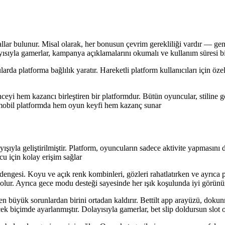
llar bulunur. Misal olarak, her bonusun çevrim gerekliliği vardır — gene
olayısıyla gamerlar, kampanya açıklamalarını okumalı ve kullanım süresi 
da platforma bağlılık yaratır. Hareketli platform kullanıcıları için öze
nceyi hem kazancı birleştiren bir platformdur. Bütün oyuncular, stiline g
ilt mobil platformda hem oyun keyfi hem kazanç sunar
ım
ayışıyla geliştirilmiştir. Platform, oyuncuların sadece aktivite yapmasını
cu için kolay erişim sağlar
k dengesi. Koyu ve açık renk kombinleri, gözleri rahatlatırken ve ayrıca
olur. Ayrıca gece modu desteği sayesinde her ışık koşulunda iyi görünü
 büyük sorunlardan birini ortadan kaldırır. Bettilt app arayüzü, dokunm
cek biçimde ayarlanmıştır. Dolayısıyla gamerlar, bet slip doldursun slot o