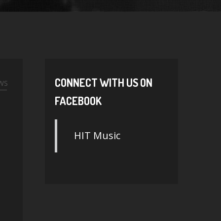
CONNECT WITH US ON
WS
FACEBOOK
HIT Music