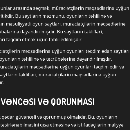
yunlar arasında seçmək, müraciətçilərin məqsədlərinə uyğun
itikdir. Bu saytların məzmunu, oyunların təhlilinə və
ın məsuliyyətli oyun saytları, müraciətçilərin məqsədlərinə
bələrinə dayandırılmışdır. Bu saytların təklifləri,
ı təqdim etmək üçün təhlil edilmişdir.
ciətçilərin məqsədlərinə uyğun oyunları təqdim edən saytlar
oyunların təhlilinə və təcrübələrinə dayandırılmışdır.
üraciətçilərin məqsədlərinə uyğun oyunları təqdim edir və
saytların təklifləri, müraciətçilərin məqsədlərinə uyğun
r.
ÜVƏNCƏSI VƏ QORUNMASI
t qədər güvəncəli və qorunmuş olmalıdır. Bu, oyunların
əsirlənəbilməsini qısa etməsinə və istifadəçilərin maliyyə