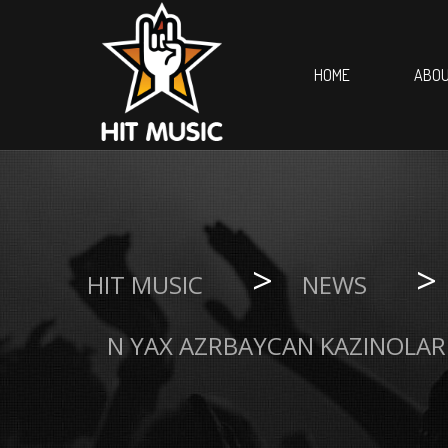
HOME
ABOU
>
>
HIT MUSIC
NEWS
N YAX AZRBAYCAN KAZINOLAR 