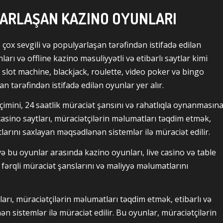
ARLAŞAN KAZINO OYUNLARI
çox sevgili və populyarlaşan tərəfindən istifadə edilən
arı və offline kazino məsuliyyətli və etibarlı saytlar kimi
slot machine, blackjack, roulette, video poker və bingo
 tərəfindən istifadə edilən oyunlar yer alır.
çimini, 24 saatlik müraciət şansını və rahatlıqla oynanmasın
asino saytları, müraciətçilərin məlumatları təqdim etmək,
larını saxlayan məqsədlənən sistemlər ilə müraciət edilir.
 və bu oyunlar arasında kazino oyunları, live casino və table
 fərqli müraciət şanslarını və maliyyə məlumatlarını
rı, müraciətçilərin məlumatları təqdim etmək, etibarlı və
 sistemlər ilə müraciət edilir. Bu oyunlar, müraciətçilərin