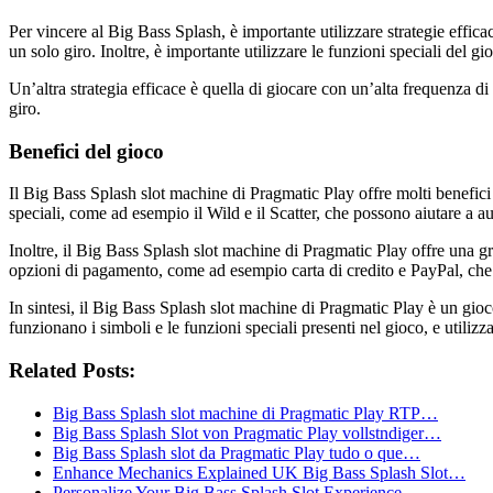
Per vincere al Big Bass Splash, è importante utilizzare strategie effic
un solo giro. Inoltre, è importante utilizzare le funzioni speciali del g
Un’altra strategia efficace è quella di giocare con un’alta frequenza d
giro.
Benefici del gioco
Il Big Bass Splash slot machine di Pragmatic Play offre molti benefici pe
speciali, come ad esempio il Wild e il Scatter, che possono aiutare a a
Inoltre, il Big Bass Splash slot machine di Pragmatic Play offre una gran
opzioni di pagamento, come ad esempio carta di credito e PayPal, che 
In sintesi, il Big Bass Splash slot machine di Pragmatic Play è un gioc
funzionano i simboli e le funzioni speciali presenti nel gioco, e utilizz
Related Posts:
Big Bass Splash slot machine di Pragmatic Play RTP…
Big Bass Splash Slot von Pragmatic Play vollstndiger…
Big Bass Splash slot da Pragmatic Play tudo o que…
Enhance Mechanics Explained UK Big Bass Splash Slot…
Personalize Your Big Bass Splash Slot Experience…