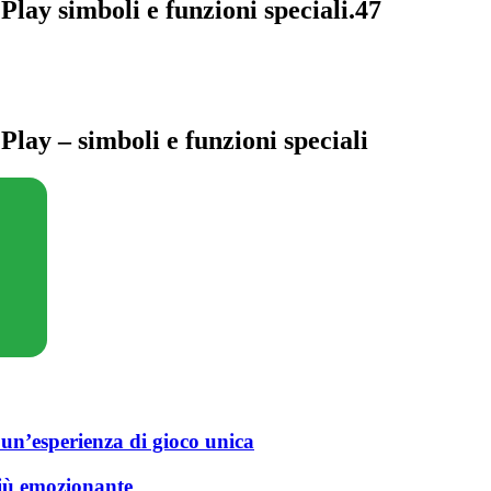
Play simboli e funzioni speciali.47
lay – simboli e funzioni speciali
un’esperienza di gioco unica
più emozionante