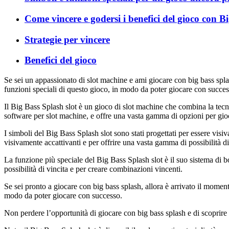
Come vincere e godersi i benefici del gioco con B
Strategie per vincere
Benefici del gioco
Se sei un appassionato di slot machine e ami giocare con big bass splas
funzioni speciali di questo gioco, in modo da poter giocare con succes
Il Big Bass Splash slot è un gioco di slot machine che combina la tecno
software per slot machine, e offre una vasta gamma di opzioni per giocato
I simboli del Big Bass Splash slot sono stati progettati per essere visiv
visivamente accattivanti e per offrire una vasta gamma di possibilità di
La funzione più speciale del Big Bass Splash slot è il suo sistema di 
possibilità di vincita e per creare combinazioni vincenti.
Se sei pronto a giocare con big bass splash, allora è arrivato il moment
modo da poter giocare con successo.
Non perdere l’opportunità di giocare con big bass splash e di scoprire l