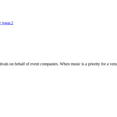
 jogar.2
tivals on behalf of event companies. When music is a priority for a venu