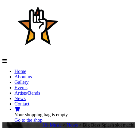
Navigation
Home
About us
Gallery
Events
Artists/Bands
News
Contact
Your shopping bag is empty.
Go to the shop
Hit Music
>
News
>
Big Bass Splash slot machin