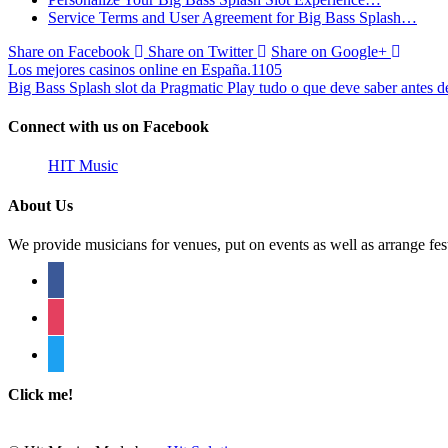
Service Terms and User Agreement for Big Bass Splash…
Share on Facebook
Share on Twitter
Share on Google+
Los mejores casinos online en España.1105
Big Bass Splash slot da Pragmatic Play tudo o que deve saber antes de
Connect with us on Facebook
HIT Music
About Us
We provide musicians for venues, put on events as well as arrange fes
facebook
instagram
twitter
Click me!