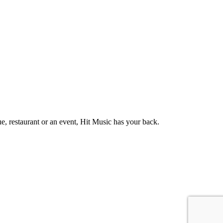
e, restaurant or an event, Hit Music has your back.