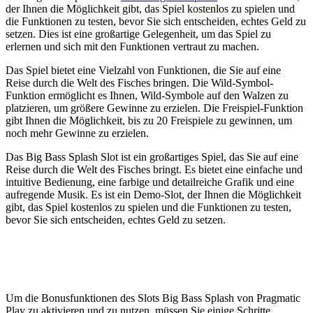
der Ihnen die Möglichkeit gibt, das Spiel kostenlos zu spielen und
die Funktionen zu testen, bevor Sie sich entscheiden, echtes Geld zu
setzen. Dies ist eine großartige Gelegenheit, um das Spiel zu
erlernen und sich mit den Funktionen vertraut zu machen.
Das Spiel bietet eine Vielzahl von Funktionen, die Sie auf eine
Reise durch die Welt des Fisches bringen. Die Wild-Symbol-
Funktion ermöglicht es Ihnen, Wild-Symbole auf den Walzen zu
platzieren, um größere Gewinne zu erzielen. Die Freispiel-Funktion
gibt Ihnen die Möglichkeit, bis zu 20 Freispiele zu gewinnen, um
noch mehr Gewinne zu erzielen.
Das Big Bass Splash Slot ist ein großartiges Spiel, das Sie auf eine
Reise durch die Welt des Fisches bringt. Es bietet eine einfache und
intuitive Bedienung, eine farbige und detailreiche Grafik und eine
aufregende Musik. Es ist ein Demo-Slot, der Ihnen die Möglichkeit
gibt, das Spiel kostenlos zu spielen und die Funktionen zu testen,
bevor Sie sich entscheiden, echtes Geld zu setzen.
Bonusfunktionen: Wie Sie Sie Aktivieren
und Nutzen
Um die Bonusfunktionen des Slots Big Bass Splash von Pragmatic
Play zu aktivieren und zu nutzen, müssen Sie einige Schritte