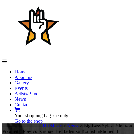
Navigation
Home
About us
Gallery
Events
Artists/Bands
News
Contact
Your shopping bag is empty.
Go to the shop
Hit Music
>
News
>
Big Bass Splash Slot von
Pragmatic Play vollstndiger Leitfaden zu Bonusfunktionen.3