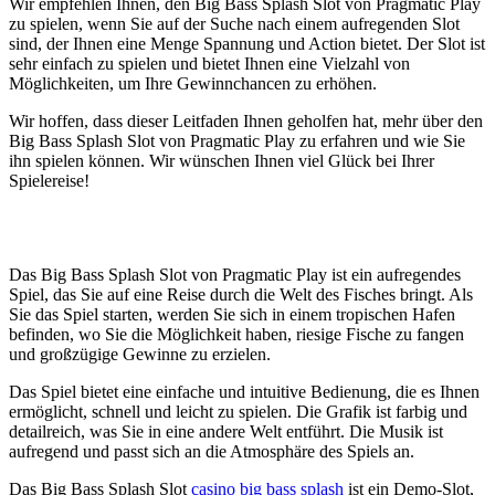
Wir empfehlen Ihnen, den Big Bass Splash Slot von Pragmatic Play
zu spielen, wenn Sie auf der Suche nach einem aufregenden Slot
sind, der Ihnen eine Menge Spannung und Action bietet. Der Slot ist
sehr einfach zu spielen und bietet Ihnen eine Vielzahl von
Möglichkeiten, um Ihre Gewinnchancen zu erhöhen.
Wir hoffen, dass dieser Leitfaden Ihnen geholfen hat, mehr über den
Big Bass Splash Slot von Pragmatic Play zu erfahren und wie Sie
ihn spielen können. Wir wünschen Ihnen viel Glück bei Ihrer
Spielereise!
Das Spiel: Ein Überblick
Das Big Bass Splash Slot von Pragmatic Play ist ein aufregendes
Spiel, das Sie auf eine Reise durch die Welt des Fisches bringt. Als
Sie das Spiel starten, werden Sie sich in einem tropischen Hafen
befinden, wo Sie die Möglichkeit haben, riesige Fische zu fangen
und großzügige Gewinne zu erzielen.
Das Spiel bietet eine einfache und intuitive Bedienung, die es Ihnen
ermöglicht, schnell und leicht zu spielen. Die Grafik ist farbig und
detailreich, was Sie in eine andere Welt entführt. Die Musik ist
aufregend und passt sich an die Atmosphäre des Spiels an.
Das Big Bass Splash Slot
casino big bass splash
ist ein Demo-Slot,