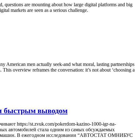
questions are mounting about how large digital platforms and big
gital markets are seen as a serious challenge.
 many American men actually seek-and what moral, lasting partnerships
ls. This overview reframes the conversation: it’s not about ‘choosing a
й и быстрым выводом
ют https://st.zvuk.com/pokerdom-kazino-1000-igr-na-
 новых автомобилей стала одним из самых обсуждаемых
естве машин. В ежегодном исследовании “АВТОСТАТ ОМНИБУС