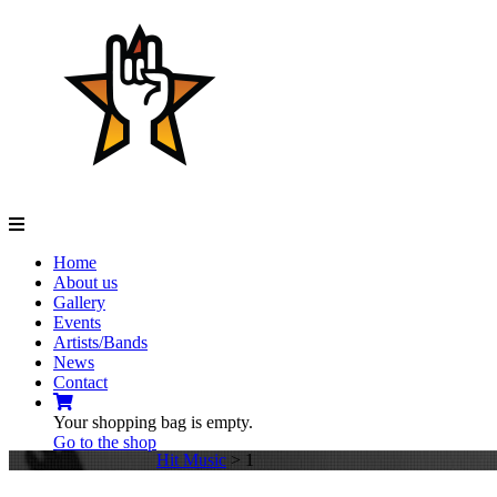
Navigation
Home
About us
Gallery
Events
Artists/Bands
News
Contact
Your shopping bag is empty.
Go to the shop
Hit Music
>
1