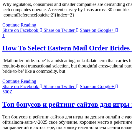
Why regulators, consumers and smaller companies are demanding chan
tech companies operate. A recent survey by Ipsos across 30 countries f
:contentReference[oaicite:2]{index=2}
Continue Reading
Share on Facebook
Share on Twitter
Share on Google+
1
How To Select Eastern Mail Order Brides 
‘Mail order bride-to-be’ is a misleading, out-of-date term that carri
require-is not transactional selection, but thoughtful cross-cultural pa
bride-to-be’ like a commodity, but
Continue Reading
Share on Facebook
Share on Twitter
Share on Google+
500Z
Топ бонусов и рейтинг сайтов для игры
Топ бонусов и рейтинг сайтов для игры на деньги онлайн с удо
ofitsialnom-saite-v-2025 свое обучение, хорошее место в рей
направлений в автосфере, поскольку именно впечатления вл