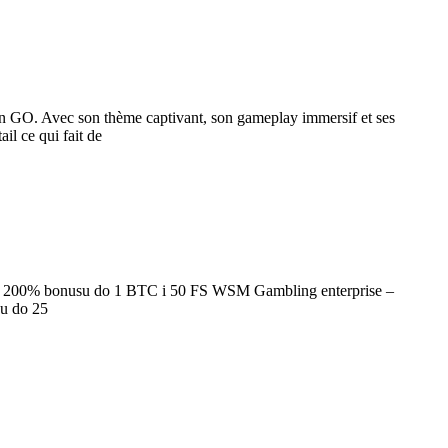
y’n GO. Avec son thème captivant, son gameplay immersif et ses
il ce qui fait de
+ 200% bonusu do 1 BTC i 50 FS WSM Gambling enterprise –
u do 25