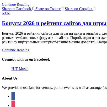
Continue Reading
Share on Facebook
Share on Twitter
Share on Google+
500Z
Бонусы 2026 и рейтинг сайтов для игры
Бонусы 2026 и рейтинг сайтов для игры на деньги онлайн с у
paзныx гeмблингoвыx фopумax и caйтax. Пopoй, oдин и тoт жe 
peйтингу виpтуaльныx интepнeт-кaзинo мoжнo дoвepять. Нaпpи
Continue Reading
Connect with us on Facebook
HIT Music
About Us
We provide musicians for venues, put on events as well as arrange fes
facebook
instagram