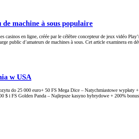
 de machine à sous populaire
es casinos en ligne, créée par le célèbre concepteur de jeux vidéo Pla
rge public d’amateurs de machines à sous. Cet article examinera en déta
enia w USA
ozytu do 25 000 euro+ 50 FS Mega Dice – Natychmiastowe wypłaty 
0 $ i FS Golden Panda – Najlepsze kasyno hybrydowe + 200% bonus