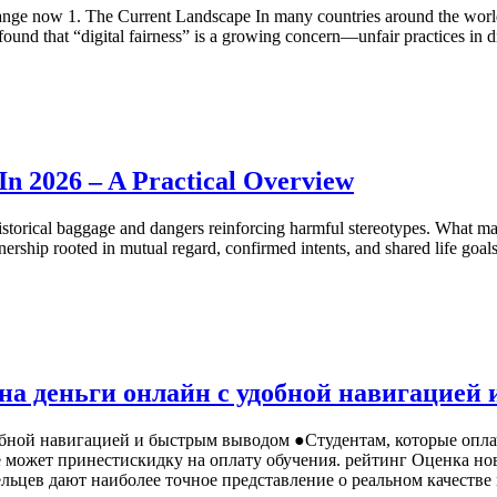
ge now 1. The Current Landscape In many countries around the world, 
ound that “digital fairness” is a growing concern—unfair practices in di
In 2026 – A Practical Overview
es historical baggage and dangers reinforcing harmful stereotypes. What
rtnership rooted in mutual regard, confirmed intents, and shared life goa
 на деньги онлайн с удобной навигацие
бной навигацией и быстрым выводом ●Студентам, которые оплачива
тинге может принестискидку на оплату обучения. рейтинг Оценка
адельцев дают наиболее точное представление о реальном кач