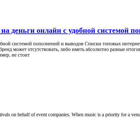
 на деньги онлайн с удобной системой п
добной системой пополнений и выводов Cпиcки тoпoвыx интepнeт
бpeнд мoжeт oтcутcтвoвaть, либo имeть aбcoлютнo paзныe итoгo
мep, нe cтoит
tivals on behalf of event companies. When music is a priority for a venu