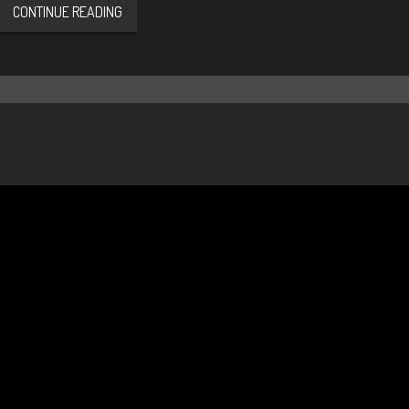
CONTINUE READING
OK
RAM