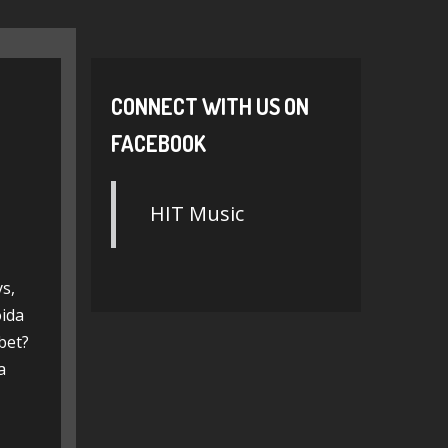
CONNECT WITH US ON
FACEBOOK
HIT Music
s,
oida
2bet?
a