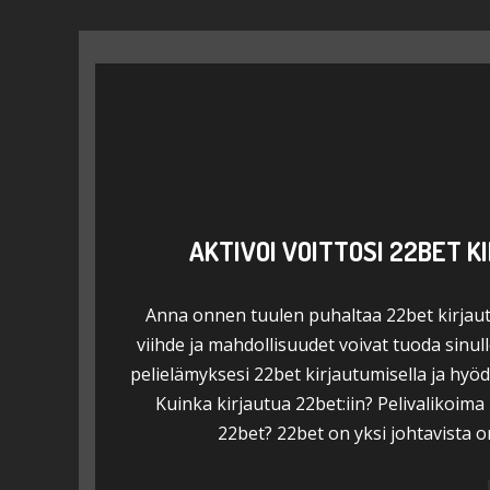
AKTIVOI VOITTOSI 22BET 
Anna onnen tuulen puhaltaa 22bet kirjaut
viihde ja mahdollisuudet voivat tuoda sinull
pelielämyksesi 22bet kirjautumisella ja hyödy
Kuinka kirjautua 22bet:iin? Pelivalikoima
22bet? 22bet on yksi johtavista o