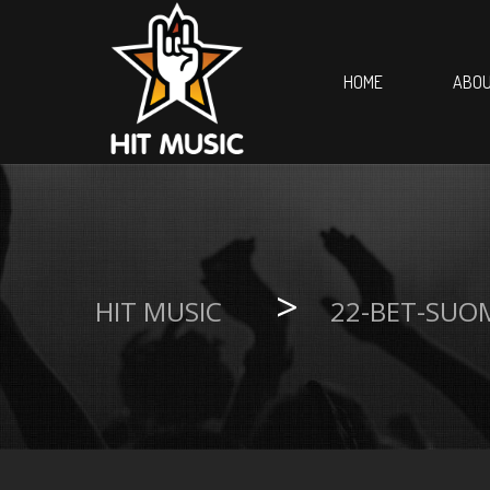
HOME
ABOU
>
HIT MUSIC
22-BET-SUO