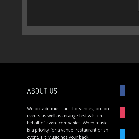
FACEBO
ABOUT US
We provide musicians for venues, put on
INSTAG
events as well as arrange festivals on
behalf of event companies. When music
is a priority for a venue, restaurant or an
TWITTER
event, Hit Music has your back.