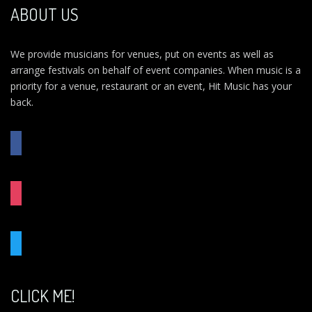
ABOUT US
We provide musicians for venues, put on events as well as
arrange festivals on behalf of event companies. When music is a
priority for a venue, restaurant or an event, Hit Music has your
back.
FACEBOOK
INSTAGRAM
TWITTER
CLICK ME!