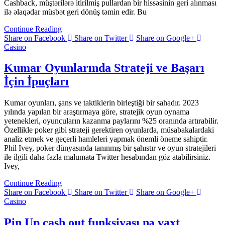
Cashback, müştərilərə itirilmiş pullardan bir hissəsinin geri alınması
ilə əlaqədar müsbət geri dönüş təmin edir. Bu
Continue Reading
Share on Facebook
Share on Twitter
Share on Google+
Casino
Kumar Oyunlarında Strateji ve Başarı
İçin İpuçları
Kumar oyunları, şans ve taktiklerin birleştiği bir sahadır. 2023
yılında yapılan bir araştırmaya göre, stratejik oyun oynama
yetenekleri, oyuncuların kazanma paylarını %25 oranında artırabilir.
Özellikle poker gibi strateji gerektiren oyunlarda, müsabakalardaki
analiz etmek ve geçerli hamleleri yapmak önemli öneme sahiptir.
Phil Ivey, poker dünyasında tanınmış bir şahıstır ve oyun stratejileri
ile ilgili daha fazla malumata Twitter hesabından göz atabilirsiniz.
Ivey,
Continue Reading
Share on Facebook
Share on Twitter
Share on Google+
Casino
Pin Up cash out funksiyası nə vaxt