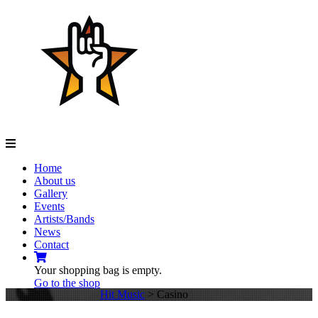
Navigation
Home
About us
Gallery
Events
Artists/Bands
News
Contact
Your shopping bag is empty.
Go to the shop
Hit Music
>
Casino