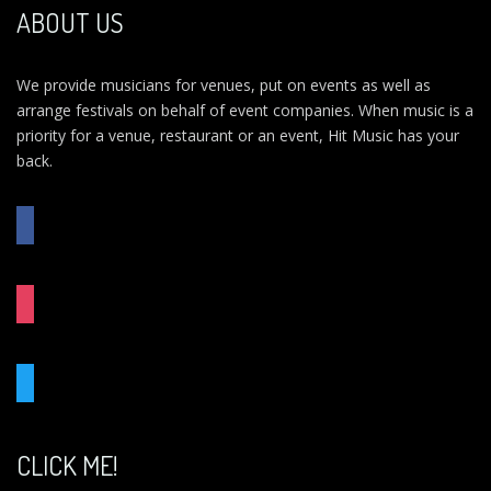
ABOUT US
We provide musicians for venues, put on events as well as
arrange festivals on behalf of event companies. When music is a
priority for a venue, restaurant or an event, Hit Music has your
back.
FACEBOOK
INSTAGRAM
TWITTER
CLICK ME!