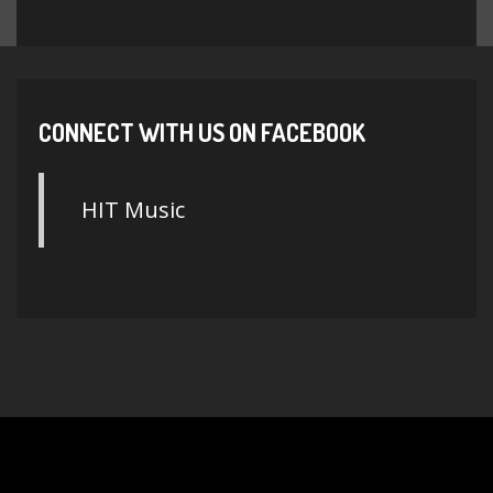
CONNECT WITH US ON FACEBOOK
HIT Music