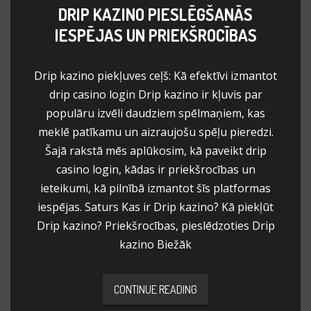
DRIP KAZINO PIESLĒGŠANĀS
IESPĒJAS UN PRIEKŠROCĪBAS
Drip kazino piekļuves ceļš: Kā efektīvi izmantot
drip casino login Drip kazino ir kļuvis par
populāru izvēli daudziem spēlmaņiem, kas
meklē patīkamu un aizraujošu spēļu pieredzi.
Šajā rakstā mēs aplūkosim, kā paveikt drip
casino login, kādas ir priekšrocības un
ieteikumi, kā pilnībā izmantot šīs platformas
iespējas. Saturs Kas ir Drip kazino? Kā piekļūt
Drip kazino? Priekšrocības, pieslēdzoties Drip
kazino Biežāk
CONTINUE READING