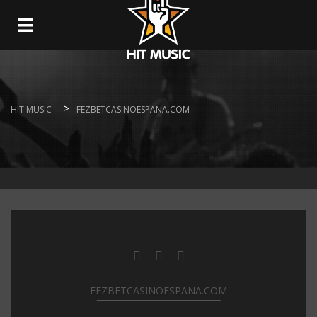
Navigation
>
HIT MUSIC
FEZBETCASINOESPANA.COM
FEZBETCASINOESPANA.COM