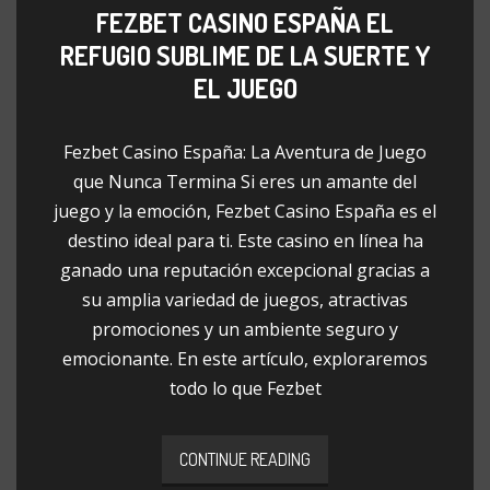
FEZBET CASINO ESPAÑA EL
REFUGIO SUBLIME DE LA SUERTE Y
EL JUEGO
Fezbet Casino España: La Aventura de Juego
que Nunca Termina Si eres un amante del
juego y la emoción, Fezbet Casino España es el
destino ideal para ti. Este casino en línea ha
ganado una reputación excepcional gracias a
su amplia variedad de juegos, atractivas
promociones y un ambiente seguro y
emocionante. En este artículo, exploraremos
todo lo que Fezbet
CONTINUE READING