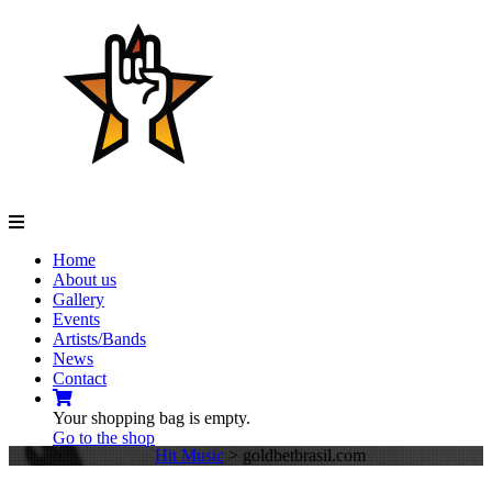
Navigation
Home
About us
Gallery
Events
Artists/Bands
News
Contact
Your shopping bag is empty.
Go to the shop
Hit Music
>
goldbetbrasil.com