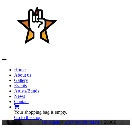
Navigation
Home
About us
Gallery
Events
Artists/Bands
News
Contact
Your shopping bag is empty.
Go to the shop
Hit Music
>
groznycityhotel.ru
>
2000Z