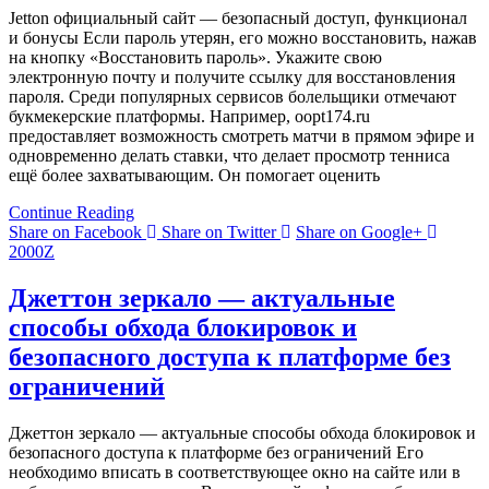
Jetton официальный сайт — безопасный доступ, функционал
и бонусы Если пароль утерян, его можно восстановить, нажав
на кнопку «Восстановить пароль». Укажите свою
электронную почту и получите ссылку для восстановления
пароля. Среди популярных сервисов болельщики отмечают
букмекерские платформы. Например, oopt174.ru
предоставляет возможность смотреть матчи в прямом эфире и
одновременно делать ставки, что делает просмотр тенниса
ещё более захватывающим. Он помогает оценить
Continue Reading
Share on Facebook
Share on Twitter
Share on Google+
2000Z
Джеттон зеркало — актуальные
способы обхода блокировок и
безопасного доступа к платформе без
ограничений
Джеттон зеркало — актуальные способы обхода блокировок и
безопасного доступа к платформе без ограничений Его
необходимо вписать в соответствующее окно на сайте или в