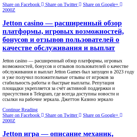
Share on Facebook
Share on Twitter
Share on Google+
2000Z
Jetton casino — расширенный обзор
платформы, игровых возможностей,
бонусов и отзывов пользователей о
качестве обслуживания и выплат
Jetton casino — расширенный обзор платформы, игровых
возможностей, бонусов и отзывов пользователей о качестве
обслуживания и выплат Jetton Games был запущен в 2023 году
и уже получил положительные отзывы от игроков за
стабильность работы и быстрые выплаты. Репутация
площадки укрепляется за счёт активной поддержки и
присутствия в Telegram, где всегда доступны новости и
ссылки на рабочие зеркала. Джеттон Казино зеркало
Continue Reading
Share on Facebook
Share on Twitter
Share on Google+
2000Z
Jetton игра — описание механик,