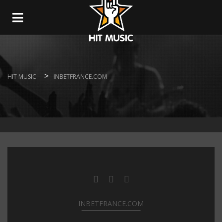
Navigation
>
HIT MUSIC
INBETFRANCE.COM
INBETFRANCE.COM