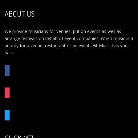
ABOUT US
We provide musicians for venues, put on events as well as
arrange festivals on behalf of event companies. When music is a
priority for a venue, restaurant or an event, Hit Music has your
back.
FACEBOOK
INSTAGRAM
TWITTER