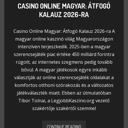
CASINO ONLINE MAGYAR: ÁTFOGÓ
KALAUZ 2026-RA
Casino Online Magyar: Átfogó Kalauz 2026-ra A
magyar online kaszinó világ Magyarországon
intenzíven terjeszkedik. 2025-ben a magyar
szerencsejáték piac értéke 450 milliárd forintra
rúgott, az internetes szegmens pedig tovább
bővül. A magyar játékosok egyre inkább
választják az online szerencsejáték oldalakat a
komfortos otthoni szórakozás és a változatos
játékválaszték miatt. Ebben az útmutatóban
Tibor Tolnai, a LegjobbKaszino.org vezető
szakértője szakértői szemmel
CONTINUE READING