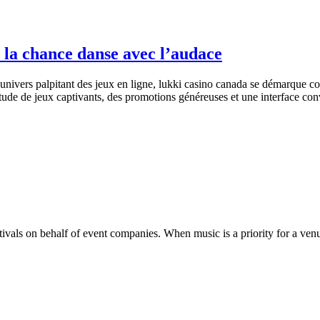
 la chance danse avec l’audace
nivers palpitant des jeux en ligne, lukki casino canada se démarque c
itude de jeux captivants, des promotions généreuses et une interface con
tivals on behalf of event companies. When music is a priority for a venu