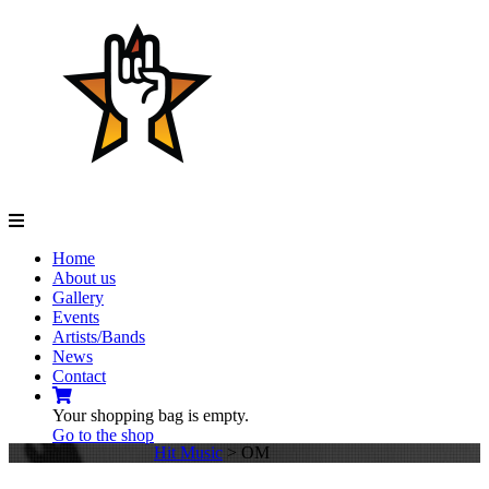
Navigation
Home
About us
Gallery
Events
Artists/Bands
News
Contact
Your shopping bag is empty.
Go to the shop
Hit Music
>
OM