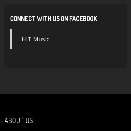
CONNECT WITH US ON FACEBOOK
HIT Music
ABOUT US