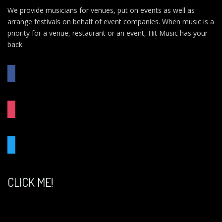
We provide musicians for venues, put on events as well as
arrange festivals on behalf of event companies. When music is a
priority for a venue, restaurant or an event, Hit Music has your
back.
FACEBOOK
INSTAGRAM
TWITTER
CLICK ME!