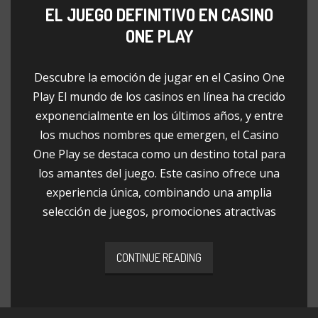
EL JUEGO DEFINITIVO EN CASINO
ONE PLAY
Descubre la emoción de jugar en el Casino One
Play El mundo de los casinos en línea ha crecido
exponencialmente en los últimos años, y entre
los muchos nombres que emergen, el Casino
One Play se destaca como un destino total para
los amantes del juego. Este casino ofrece una
experiencia única, combinando una amplia
selección de juegos, promociones atractivas
CONTINUE READING