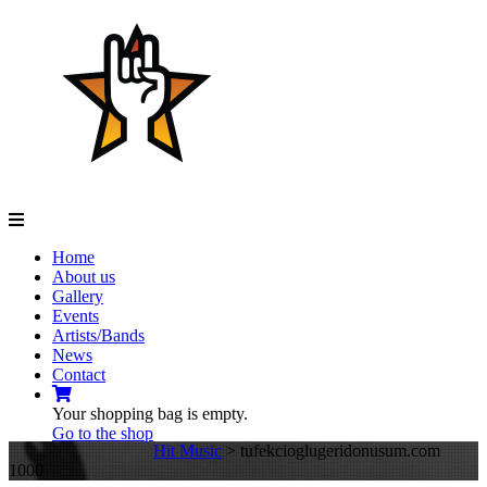
Navigation
Home
About us
Gallery
Events
Artists/Bands
News
Contact
Your shopping bag is empty.
Go to the shop
Hit Music
>
tufekcioglugeridonusum.com
1000