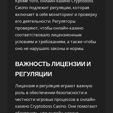
Кроме того, онлайн-казино Cryptoboss
Casino подлежит регуляции, которая
включает в себя мониторинг и проверку
его деятельности. Регуляторы
проверяют, чтобы онлайн-казино
соответствовало лицензионным
условиям и требованиям, а также чтобы
оно не нарушало законы и нормы.
ВАЖНОСТЬ ЛИЦЕНЗИИ И
РЕГУЛЯЦИИ
Лицензия и регуляция играют важную
роль в обеспечении безопасности и
честности игровых процессов в онлайн-
казино Cryptoboss Casino. Они помогают
обеспечить, что онлайн-казино