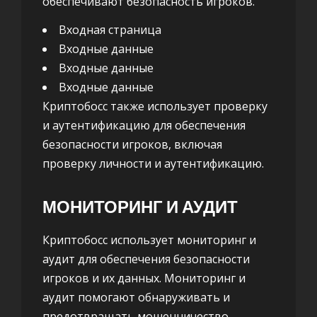
обеспечивают безопасность игроков.
Входная страница
Входные данные
Входные данные
Входные данные
Криптобосс также использует проверку
и аутентификацию для обеспечения
безопасности игроков, включая
проверку личности и аутентификацию.
МОНИТОРИНГ И АУДИТ
Криптобосс использует мониторинг и
аудит для обеспечения безопасности
игроков и их данных. Мониторинг и
аудит помогают обнаруживать и
предотвращать мошенничество.