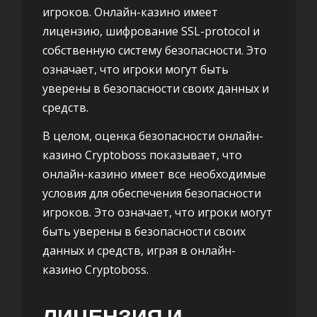
игроков. Онлайн-казино имеет
лицензию, шифрование SSL-protocol и
собственную систему безопасности. Это
означает, что игроки могут быть
уверены в безопасности своих данных и
средств.
В целом, оценка безопасности онлайн-
казино Cryptoboss показывает, что
онлайн-казино имеет все необходимые
условия для обеспечения безопасности
игроков. Это означает, что игроки могут
быть уверены в безопасности своих
данных и средств, играя в онлайн-
казино Cryptoboss.
ЛИЦЕНЗИЯ И