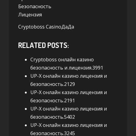
Безопасность
Лицензия
Cryptoboss Casino
Да
Да
RELATED POSTS:
Cryptoboss онлайн казино
безопасность и лицензия.3991
UP-X онлайн казино лицензия и
безопасность.2129
UP-X онлайн казино лицензия и
безопасность.2191
UP-X онлайн казино лицензия и
безопасность.5402
UP-X онлайн казино лицензия и
безопасность.3245