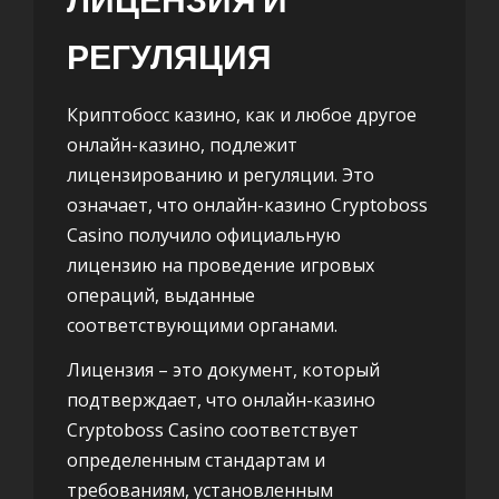
РЕГУЛЯЦИЯ
Криптобосс казино, как и любое другое
онлайн-казино, подлежит
лицензированию и регуляции. Это
означает, что онлайн-казино Cryptoboss
Casino получило официальную
лицензию на проведение игровых
операций, выданные
соответствующими органами.
Лицензия – это документ, который
подтверждает, что онлайн-казино
Cryptoboss Casino соответствует
определенным стандартам и
требованиям, установленным