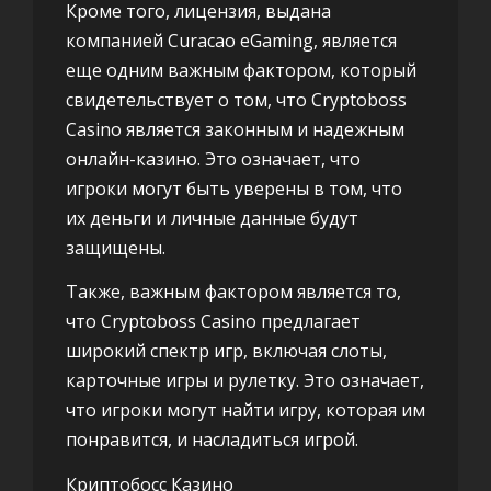
Кроме того, лицензия, выдана
компанией Curacao eGaming, является
еще одним важным фактором, который
свидетельствует о том, что Cryptoboss
Casino является законным и надежным
онлайн-казино. Это означает, что
игроки могут быть уверены в том, что
их деньги и личные данные будут
защищены.
Также, важным фактором является то,
что Cryptoboss Casino предлагает
широкий спектр игр, включая слоты,
карточные игры и рулетку. Это означает,
что игроки могут найти игру, которая им
понравится, и насладиться игрой.
Криптобосс Казино