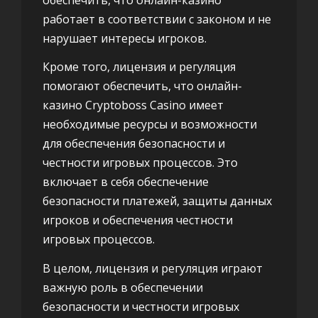
работает в соответствии с законом и не
нарушает интересы игроков.
Кроме того, лицензия и регуляция
помогают обеспечить, что онлайн-
казино Cryptoboss Casino имеет
необходимые ресурсы и возможности
для обеспечения безопасности и
честности игровых процессов. Это
включает в себя обеспечение
безопасности платежей, защиты данных
игроков и обеспечения честности
игровых процессов.
В целом, лицензия и регуляция играют
важную роль в обеспечении
безопасности и честности игровых