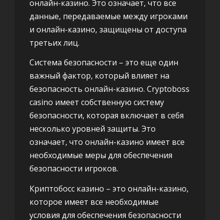
онлайн-казино. Это означает, что все
данные, передаваемые между игроками
и онлайн-казино, защищены от доступа
третьих лиц.
Система безопасности – это еще один
важный фактор, который влияет на
безопасность онлайн-казино. Cryptoboss
casino имеет собственную систему
безопасности, которая включает в себя
несколько уровней защиты. Это
означает, что онлайн-казино имеет все
необходимые меры для обеспечения
безопасности игроков.
Криптобосс казино – это онлайн-казино,
которое имеет все необходимые
условия для обеспечения безопасности