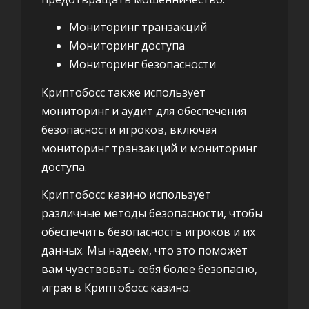
Мониторинг транзакций
Мониторинг доступа
Мониторинг безопасности
Криптобосс также использует
мониторинг и аудит для обеспечения
безопасности игроков, включая
мониторинг транзакций и мониторинг
доступа.
Криптобосс казино использует
различные методы безопасности, чтобы
обеспечить безопасность игроков и их
данных. Мы надеем, что это поможет
вам чувствовать себя более безопасно,
играя в Криптобосс казино.