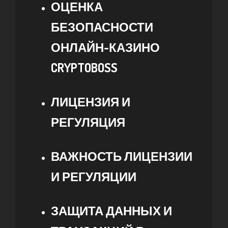
ОЦЕНКА
БЕЗОПАСНОСТИ
ОНЛАЙН-КАЗИНО
CRYPTOBOSS
ЛИЦЕНЗИЯ И
РЕГУЛЯЦИЯ
ВАЖНОСТЬ ЛИЦЕНЗИИ
И РЕГУЛЯЦИИ
ЗАЩИТА ДАННЫХ И