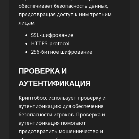
обеспечивает безопасность данных,
предотвращая доступ к ним третьим
лицам.
SSL-шифрование
HTTPS-protocol
256-битное шифрование
ПРОВЕРКА И
АУТЕНТИФИКАЦИЯ
Криптобосс использует проверку и
аутентификацию для обеспечения
безопасности игроков. Проверка и
аутентификация помогают
предотвратить мошенничество и