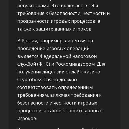
регуляторами. Это включает в себя
требования к безопасности, честности и
прозрачности игровых процессов, а
также к защите данных игроков.
В России, например, лицензия на
проведение игровых операций
выдается Федеральной налоговой
службой (ФНС) и Роскомнадзором. Для
получения лицензии онлайн-казино
Cryptoboss Casino должно
соответствовать определенным
требованиям, включая требования к
безопасности и честности игровых
процессов, а также к защите данных
игроков.