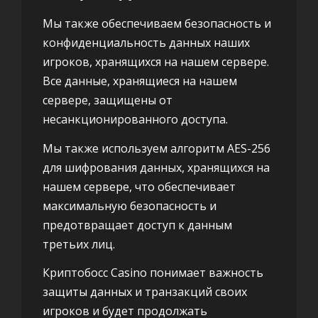
Мы также обеспечиваем безопасность и
конфиденциальность данных наших
игроков, хранящихся на нашем сервере.
Все данные, хранящиеся на нашем
сервере, защищены от
несанкционированного доступа.
Мы также используем алгоритм AES-256
для шифрования данных, хранящихся на
нашем сервере, что обеспечивает
максимальную безопасность и
предотвращает доступ к данным
третьих лиц.
Криптобосс Casino понимает важность
защиты данных и транзакций своих
игроков и будет продолжать