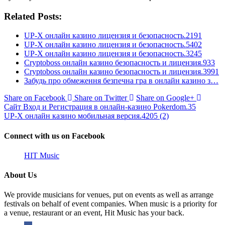
Related Posts:
UP-X онлайн казино лицензия и безопасность.2191
UP-X онлайн казино лицензия и безопасность.5402
UP-X онлайн казино лицензия и безопасность.3245
Cryptoboss онлайн казино безопасность и лицензия.933
Cryptoboss онлайн казино безопасность и лицензия.3991
Забудь про обмеження безпечна гра в онлайн казино з…
Share on Facebook
Share on Twitter
Share on Google+
Сайт Вход и Регистрация в онлайн-казино Pokerdom.35
UP-X онлайн казино мобильная версия.4205 (2)
Connect with us on Facebook
HIT Music
About Us
We provide musicians for venues, put on events as well as arrange
festivals on behalf of event companies. When music is a priority for
a venue, restaurant or an event, Hit Music has your back.