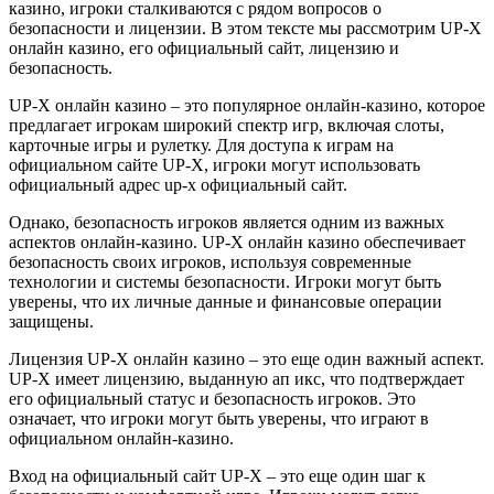
казино, игроки сталкиваются с рядом вопросов о
безопасности и лицензии. В этом тексте мы рассмотрим UP-X
онлайн казино, его официальный сайт, лицензию и
безопасность.
UP-X онлайн казино – это популярное онлайн-казино, которое
предлагает игрокам широкий спектр игр, включая слоты,
карточные игры и рулетку. Для доступа к играм на
официальном сайте UP-X, игроки могут использовать
официальный адрес up-x официальный сайт.
Однако, безопасность игроков является одним из важных
аспектов онлайн-казино. UP-X онлайн казино обеспечивает
безопасность своих игроков, используя современные
технологии и системы безопасности. Игроки могут быть
уверены, что их личные данные и финансовые операции
защищены.
Лицензия UP-X онлайн казино – это еще один важный аспект.
UP-X имеет лицензию, выданную ап икс, что подтверждает
его официальный статус и безопасность игроков. Это
означает, что игроки могут быть уверены, что играют в
официальном онлайн-казино.
Вход на официальный сайт UP-X – это еще один шаг к