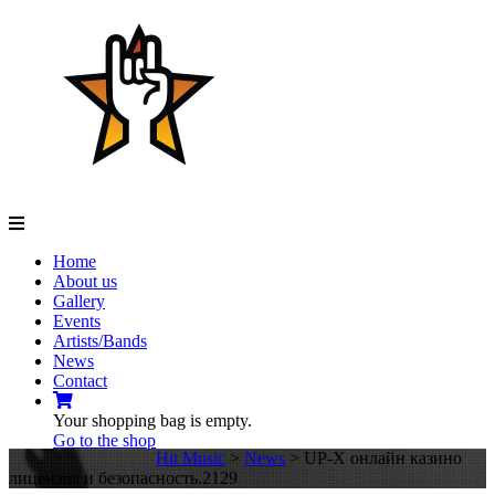
Navigation
Home
About us
Gallery
Events
Artists/Bands
News
Contact
Your shopping bag is empty.
Go to the shop
Hit Music
>
News
>
UP-X онлайн казино
лицензия и безопасность.2129