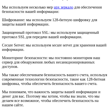
Мы используем несколько мер
upx зеркало
для обеспечения
безопасности вашей информации:
Шифрование: мы используем 128-битную шифровку для
защиты вашей информации.
Защищенный протокол SSL: мы используем защищенный
протокол SSL для передачи вашей информации.
Сecure Server: мы используем secure server для хранения вашей
информации.
Мониторинг безопасности: мы постоянно мониторим наш
сервер для обнаружения любых несанкционированных
доступов.
Мы также обеспечиваем безопасность вашего счета, используя
современные технологии безопасности, такие как 128-битная
шифровка, чтобы обеспечить безопасность вашего счета.
Мы понимаем, что важность защиты вашей информации и
денег для вас. Поэтому мы хотим, чтобы вы знали, что мы
делаем все возможное, чтобы обеспечить безопасность на
нашем сайте.