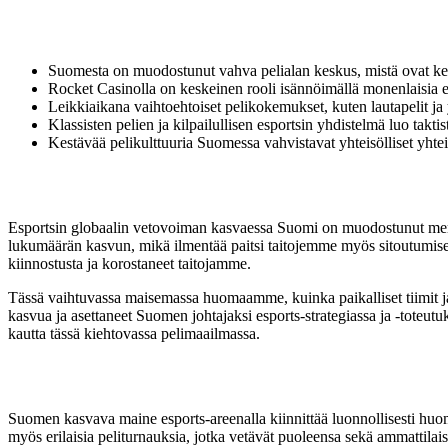
Keskeiset tiedot
Suomesta on muodostunut vahva pelialan keskus, mistä ovat ker
Rocket Casinolla on keskeinen rooli isännöimällä monenlaisia espor
Leikkiaikana vaihtoehtoiset pelikokemukset, kuten lautapelit ja y
Klassisten pelien ja kilpailullisen esportsin yhdistelmä luo takt
Kestävää pelikulttuuria Suomessa vahvistavat yhteisölliset yhtei
Esportsin nousu Suomessa
Esportsin globaalin vetovoiman kasvaessa Suomi on muodostunut merkit
lukumäärän kasvun, mikä ilmentää paitsi taitojemme myös sitoutumisemm
kiinnostusta ja korostaneet taitojamme.
Tässä vaihtuvassa maisemassa huomaamme, kuinka paikalliset tiimit ja k
kasvua ja asettaneet Suomen johtajaksi esports-strategiassa ja -tote
kautta tässä kiehtovassa pelimaailmassa.
Rocket Casinon tarkastelu: Peliharrastaji
Suomen kasvava maine esports-areenalla kiinnittää luonnollisesti huom
myös erilaisia peliturnauksia, jotka vetävät puoleensa sekä ammattilais