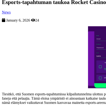
Esports-tapahtuman taukoa Rocket Casin
News
January 6, 2026
24
Tiesitkö, että Suomen esports-tapahtumissa kilpailutunnelma ulottuu p
faneja että pelaajia. Tämä eloisa ympäristö ei ainoastaan katkaise tau
nämä elämykset vaikuttavat Suomen kasvavaa mainetta esports-areena