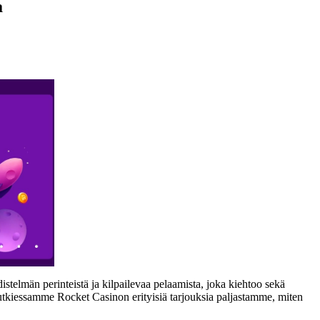
a
telmän perinteistä ja kilpailevaa pelaamista, joka kiehtoo sekä
 Tutkiessamme Rocket Casinon erityisiä tarjouksia paljastamme, miten