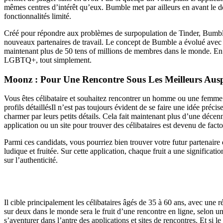
mêmes centres d’intérêt qu’eux. Bumble met par ailleurs en avant le d
fonctionnalités limité.
Créé pour répondre aux problèmes de surpopulation de Tinder, Bumble 
nouveaux partenaires de travail. Le concept de Bumble a évolué avec 
maintenant plus de 50 tens of millions de membres dans le monde. En 
LGBTQ+, tout simplement.
Moonz : Pour Une Rencontre Sous Les Meilleurs Ausp
Vous êtes célibataire et souhaitez rencontrer un homme ou une femme à 
profils détaillésIl n’est pas toujours évident de se faire une idée pré
charmer par leurs petits détails. Cela fait maintenant plus d’une décen
application ou un site pour trouver des célibataires est devenu de facto
Parmi ces candidats, vous pourriez bien trouver votre futur partenair
ludique et fruitée. Sur cette application, chaque fruit a une significa
sur l’authenticité.
Méthode Complète Pour Être Un Dragué 
Il cible principalement les célibataires âgés de 35 à 60 ans, avec une
sur deux dans le monde sera le fruit d’une rencontre en ligne, selon 
s’aventurer dans l’antre des applications et sites de rencontres. Et si 