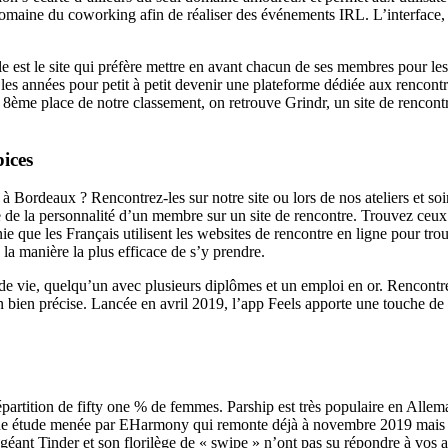
omaine du coworking afin de réaliser des événements IRL. L’interface, q
est le site qui préfère mettre en avant chacun de ses membres pour les
les années pour petit à petit devenir une plateforme dédiée aux rencon
8ème place de notre classement, on retrouve Grindr, un site de rencon
ices
Bordeaux ? Rencontrez-les sur notre site ou lors de nos ateliers et soir
cise de la personnalité d’un membre sur un site de rencontre. Trouvez ceu
nie que les Français utilisent les websites de rencontre en ligne pour t
 la manière la plus efficace de s’y prendre.
e de vie, quelqu’un avec plusieurs diplômes et un emploi en or. Rencon
tion bien précise. Lancée en avril 2019, l’app Feels apporte une touche d
Par Les Femmes:
 répartition de fifty one % de femmes. Parship est très populaire en Al
une étude menée par EHarmony qui remonte déjà à novembre 2019 mais rest
le géant Tinder et son florilège de « swipe » n’ont pas su répondre à vos 