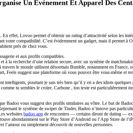
Organise Un Événement Et Apparel Des Centa
 En effet, Lovoo permet d’obtenir un rating d’attractivité selon les inté
ant votre compatibilité. C’est évidemment un gadget, mais il permet à
habitent près de chez vous.
agerie et aux profils compatibles.
s et à la recherche d’une relation secure, avec un système de matchmakin
rs à travers le monde utilisent désormais Bumble, notamment en France,
rt, Feels suggest une plateforme où vous pouvez être vous-même et renc
nt intelligents, pourtant je sais très bien qu’il y en a des idiots quelque
comme tu sembles le croire. Carbone , ton texte est particulièrement 
our que Badoo vous suggest des profils similaires au vôtre. Le but de Ba
Reprenant le système de swiper de Tinder, Badoo n’innove pas particuliè
 Les websites
badoo app
de rencontres — certains diront de dating — exis
 trouve abondamment sur le Play Store d’Android ou l’App Store de l‘iP
ouver l’amour ou simplement découvrir de nouvelles personnes.