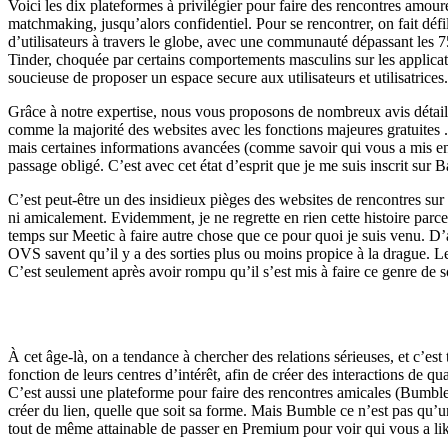
Voici les dix plateformes à privilégier pour faire des rencontres amour
matchmaking, jusqu’alors confidentiel. Pour se rencontrer, on fait déf
d’utilisateurs à travers le globe, avec une communauté dépassant le
Tinder, choquée par certains comportements masculins sur les applicatio
soucieuse de proposer un espace secure aux utilisateurs et utilisatrices
Grâce à notre expertise, nous vous proposons de nombreux avis détaillés
comme la majorité des websites avec les fonctions majeures gratuites . 
mais certaines informations avancées (comme savoir qui vous a mis en 
passage obligé. C’est avec cet état d’esprit que je me suis inscrit sur 
C’est peut-être un des insidieux pièges des websites de rencontres sur
ni amicalement. Evidemment, je ne regrette en rien cette histoire parc
temps sur Meetic à faire autre chose que ce pour quoi je suis venu. D’
OVS savent qu’il y a des sorties plus ou moins propice à la drague. L
C’est seulement après avoir rompu qu’il s’est mis à faire ce genre de so
>> Hinge Premium : Est-ce Que Ça Vaut 
À cet âge-là, on a tendance à chercher des relations sérieuses, et c’est t
fonction de leurs centres d’intérêt, afin de créer des interactions de 
C’est aussi une plateforme pour faire des rencontres amicales (Bumbl
créer du lien, quelle que soit sa forme. Mais Bumble ce n’est pas qu’un 
tout de même attainable de passer en Premium pour voir qui vous a lik