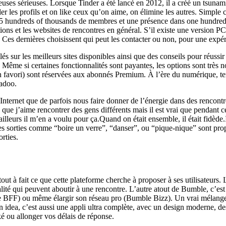
euses sérieuses. Lorsque Tinder a été lancé en 2012, il a créé un tsunami
iler les profils et on like ceux qu’on aime, on élimine les autres. Simp
s 75 hundreds of thousands de membres et une présence dans one hundre
ns et les websites de rencontres en général. S’il existe une version PC t
. Ces dernières choisissent qui peut les contacter ou non, pour une expér
 sur les meilleurs sites disponibles ainsi que des conseils pour réussir
Même si certaines fonctionnalités sont payantes, les options sont très no
favori) sont réservées aux abonnés Premium. À l’ère du numérique, tent
Badoo.
 Internet que de parfois nous faire donner de l’énergie dans des rencont
e que j’aime rencontrer des gens différents mais il est vrai que pendant
ailleurs il m’en a voulu pour ça.Quand on était ensemble, il était fidèd
es sorties comme “boire un verre”, “danser”, ou “pique-nique” sont prop
rties.
Le Coup De Payer ?
out à fait ce que cette plateforme cherche à proposer à ses utilisateurs. Le
qualité qui peuvent aboutir à une rencontre. L’autre atout de Bumble, c’e
e BFF) ou même élargir son réseau pro (Bumble Bizz). Un vrai mélange 
idea, c’est aussi une appli ultra complète, avec un design moderne, des p
é ou allonger vos délais de réponse.