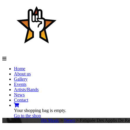
Navigation
Home
About us
Gallery
Events
Artists/Bands
News
Contact
Your shopping bag is empty.
Go to the shop
Hit Music
>
News
>
Fatiguée Des Applis De Re