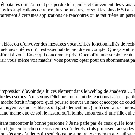
célibataires qui n’aiment pas perdre leur temps et qui veulent des vrais
dans les applications de rencontres populaires, ce sont les plus de 50 
irement à certaines applications de rencontres où le fait d’être un paren
ls vidéo, ou d’envoyer des messages vocaux. Les fonctionnalités de rech
uelques critères qu’il est essential de prendre en compte. Que ça soit le p
offrent à vous. En ce qui concerne le prix, Once offre une version gratu
choisir vous-même vos matchs, vous pouvez opter pour un abonnement pay
l’impression d’avoir deja lu ces element dans le weblog de anadema…. 
e les escrocs. Nous vous félicitons pour tant de réactions car cela partic
 moche ferait n’importe quoi pour se trouver un mec et accepte de coucher
a moyenne, que les blacks ont globalement un QI inférieur aux chinois, 
ute quand même que ce soit le hasard qu’il tombe amoureux d’une fille q
rant rencontrer la bonne personne ? Je ne parle pas de ceux qui le font
ligne en fonction de vos centres d’intérêts, et ils proposent aussi des so
tion s’écarte d’ailleurs du seul domaine amoureux et permet aux utilisat