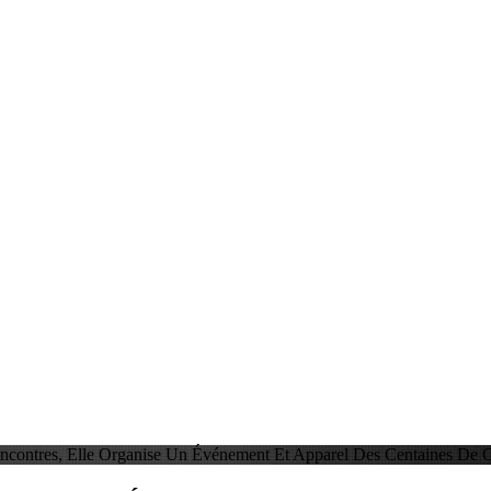
ncontres, Elle Organise Un Événement Et Apparel Des Centaines De Cé