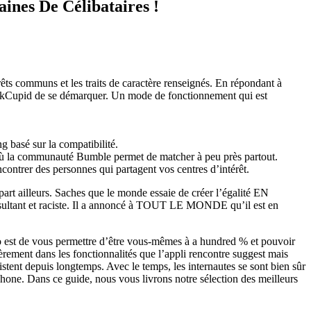
ines De Célibataires !
rêts communs et les traits de caractère renseignés. En répondant à
 OkCupid de se démarquer. Un mode de fonctionnement qui est
g basé sur la compatibilité.
 où la communauté Bumble permet de matcher à peu près partout.
ontrer des personnes qui partagent vos centres d’intérêt.
s part ailleurs. Saches que le monde essaie de créer l’égalité EN
insultant et raciste. Il a annoncé à TOUT LE MONDE qu’il est en
doo est de vous permettre d’être vous-mêmes à a hundred % et pouvoir
rement dans les fonctionnalités que l’appli rencontre suggest mais
tent depuis longtemps. Avec le temps, les internautes se sont bien sûr
hone. Dans ce guide, nous vous livrons notre sélection des meilleurs