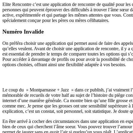
Elite Rencontre c’est une application de rencontre de qualité pour les 
personnes qui peuvent éprouver des difficultés à trouver l’âme sœur 
active, expérimentée et qui partage les mêmes attentes que vous. Contra
spécialement conçue pour les pères ou mères célibataires.
Numéro Invalide
On préféra choisir une application qui permet aussi de faire des appe
qu’elles veulent. Avant de choisir une application de rencontre, il y a q
est essential de prendre le temps de comparer toutes les options qui s’
Pour accéder à davantage de profils ou pour avoir la possibilité de 
options choisies, offrant ainsi une flexibilité adaptée à vos besoins.
Contacter Badoo
Le coup du » Montparnasse + Jazz » dans ce publish, j’ai vraiment 
mémorable de recueils de votre half au sujet de l’histoire du piège contr
internet d’une manière générale. Ca montre bien qu’une fille grosse et
comme mec. Je pense que les grosses ont une sensibilité supérieure à l
explication, c’est un constat, soit personnel, soit statistique. Je do
En être arrivé à cocher des circumstances dans une application en espé
bien de ceux qui cherchent l’âme soeur. Vous pouvez trouver l’amour en 
permet de jauger sans en avoir l’air si quelqu’un vous plaît. L’applica