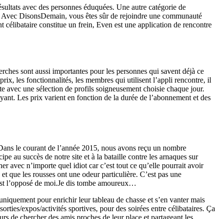
 résultats avec des personnes éduquées. Une autre catégorie de
ans. Avec DisonsDemain, vous êtes sûr de rejoindre une communauté
t célibataire constitue un frein, Even est une application de rencontre
erches sont aussi importantes pour les personnes qui savent déjà ce
rix, les fonctionnalités, les membres qui utilisent l’appli rencontre, il
ite avec une sélection de profils soigneusement choisie chaque jour.
ant. Les prix varient en fonction de la durée de l’abonnement et des
Dans le courant de l’année 2015, nous avons reçu un nombre
ipe au succès de notre site et à la bataille contre les arnaques sur
 avec n’importe quel idiot car c’est tout ce qu’elle pourrait avoir
et que les rousses ont une odeur particulière. C’est pas une
ui est l’opposé de moi.Je dis tombe amoureux…
 uniquement pour enrichir leur tableau de chasse et s’en vanter mais
rties/expos/activités sportives, pour des soirées entre célibataires. Ça
eurs de chercher des amis proches de leur place et partageant les