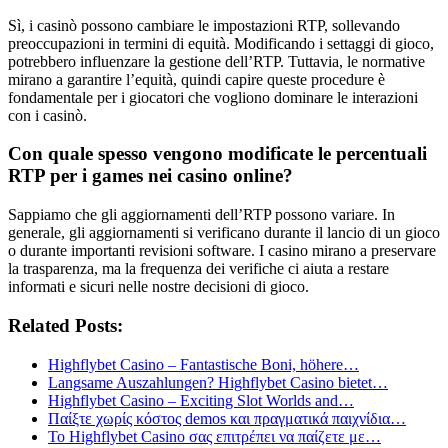
Sì, i casinò possono cambiare le impostazioni RTP, sollevando
preoccupazioni in termini di equità. Modificando i settaggi di gioco,
potrebbero influenzare la gestione dell’RTP. Tuttavia, le normative
mirano a garantire l’equità, quindi capire queste procedure è
fondamentale per i giocatori che vogliono dominare le interazioni
con i casinò.
Con quale spesso vengono modificate le percentuali
RTP per i games nei casino online?
Sappiamo che gli aggiornamenti dell’RTP possono variare. In
generale, gli aggiornamenti si verificano durante il lancio di un gioco
o durante importanti revisioni software. I casino mirano a preservare
la trasparenza, ma la frequenza dei verifiche ci aiuta a restare
informati e sicuri nelle nostre decisioni di gioco.
Related Posts:
Highflybet Casino – Fantastische Boni, höhere…
Langsame Auszahlungen? Highflybet Casino bietet…
Highflybet Casino – Exciting Slot Worlds and…
Παίξτε χωρίς κόστος demos και πραγματικά παιχνίδια…
Το Highflybet Casino σας επιτρέπει να παίζετε με…