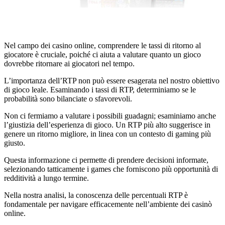
Comprendere l’RTP nei casino online
Nel campo dei casino online, comprendere le tassi di ritorno al
giocatore è cruciale, poiché ci aiuta a valutare quanto un gioco
dovrebbe ritornare ai giocatori nel tempo.
L’importanza dell’RTP non può essere esagerata nel nostro obiettivo
di gioco leale. Esaminando i tassi di RTP, determiniamo se le
probabilità sono bilanciate o sfavorevoli.
Non ci fermiamo a valutare i possibili guadagni; esaminiamo anche
l’giustizia dell’esperienza di gioco. Un RTP più alto suggerisce in
genere un ritorno migliore, in linea con un contesto di gaming più
giusto.
Questa informazione ci permette di prendere decisioni informate,
selezionando tatticamente i games che forniscono più opportunità di
redditività a lungo termine.
Nella nostra analisi, la conoscenza delle percentuali RTP è
fondamentale per navigare efficacemente nell’ambiente dei casinò
online.