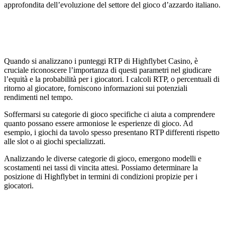
approfondita dell’evoluzione del settore del gioco d’azzardo italiano.
Analisi delle valutazioni RTP di
Highflybet Casino
Quando si analizzano i punteggi RTP di Highflybet Casino, è
cruciale riconoscere l’importanza di questi parametri nel giudicare
l’equità e la probabilità per i giocatori. I calcoli RTP, o percentuali di
ritorno al giocatore, forniscono informazioni sui potenziali
rendimenti nel tempo.
Soffermarsi su categorie di gioco specifiche ci aiuta a comprendere
quanto possano essere armoniose le esperienze di gioco. Ad
esempio, i giochi da tavolo spesso presentano RTP differenti rispetto
alle slot o ai giochi specializzati.
Analizzando le diverse categorie di gioco, emergono modelli e
scostamenti nei tassi di vincita attesi. Possiamo determinare la
posizione di Highflybet in termini di condizioni propizie per i
giocatori.
Confronto tra gli RTP di Highflybet e gli
standard del settore italiano