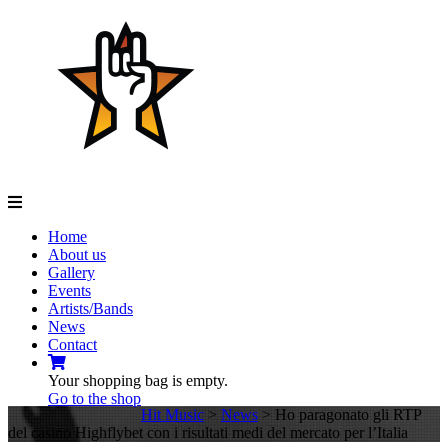
Navigation
Home
About us
Gallery
Events
Artists/Bands
News
Contact
Your shopping bag is empty.
Go to the shop
Hit Music
>
News
>
Ho paragonato gli RTP
del casino Highflybet con i risultati medi del mercato per l’Italia