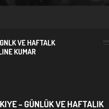
 GNLK VE HAFTALK
NE
LINE KUMAR
KIYE – GÜNLÜK VE HAFTALIK