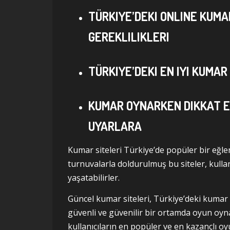
TÜRKIYE’DEKI ONLINE KUMA
GEREKLILIKLERI
TÜRKIYE’DEKI EN IYI KUMA
KUMAR OYNARKEN DIKKAT E
UYARLARA
Kumar siteleri Türkiye’de popüler bir eğl
turnuvalarla doldurulmuş bu siteler, kullanı
yaşatabilirler.
Güncel kumar siteleri, Türkiye’deki kumar si
güvenli ve güvenilir bir ortamda oyun oynay
kullanıcıların en popüler ve en kazançlı oyu