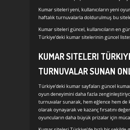
Kumar siteleri yeni, kullanıcıların yeni oyu
haftalık turnuvalarla doldurulmuş bu siteler
Kumar siteleri güncel, kullanıcıların en gün
Türkiye’deki kumar sitelerinin güncel listes
KUMAR SITELERI TÜRKIY
TURNUVALAR SUNAN ONL
Türkiye’deki
kumar sayfaları
güncel kumar 
oyun deneyimini daha fazla zenginleştiriyor.
turnuvalar sunarak, hem eğlence hem de ka
olarak oynayarak ve kazanç fırsatını değerl
oyuncuların daha büyük prizalar için müca
Kumar siteleri Türkiye’de hızlı bir şekild