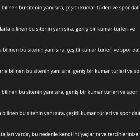
bilinen bu sitenin yanı sıra, çeşitli kumar türleri ve spor dalı
larla bilinen bu sitenin yanı sıra, geniş bir kumar türleri ve
bilinen bu sitenin yanı sıra, çeşitli kumar türleri ve spor dal
la bilinen bu sitenin yanı sıra, geniş bir kumar türleri ve s
 bilinen bu sitenin yanı sıra, geniş bir kumar türleri ve spor
bilinen bu sitenin yanı sıra, çeşitli kumar türleri ve spor dalı
tajları vardır, bu nedenle kendi ihtiyaçlarını ve tercihlerinize