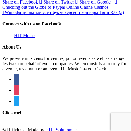
Share on Facebook
Share on Twitter
Share on Google+
Checking out the Globe of Paypal Online Online Casinos
1Win официальный сайт букмекерской конторы 1вин.377 (2)
Connect with us on Facebook
HIT Music
About Us
We provide musicians for venues, put on events as well as arrange
festivals on behalf of event companies. When music is a priority for
a venue, restaurant or an event, Hit Music has your back.
facebook
instagram
twitter
Click me!
© Hit Music. Made by ::
Hit Solutions
::