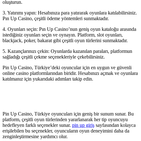
oluşturun.
3. Yatırımı yapın: Hesabınıza para yatırarak oyunlara katılabilirsiniz.
Pın Up Casino, çeşitli ödeme yöntemleri sunmaktadır.
4. Oyunları seçin: Pın Up Casino’nun geniş oyun kataloğu arasında
istediğiniz oyunları seçin ve oynayın. Platform, slot oyunları,
blackjack, poker, bakarat gibi çeşitli oyun türlerini sunmaktadır.
5. Kazançlarınızı çekin: Oyunlarda kazanılan paraları, platformun
sağladığı çeşitli çekme seçenekleriyle çekebilirsiniz.
Pin Up Casino, Türkiye’deki oyuncular için en uygun ve güvenli
online casino platformlarından biridir. Hesabınızı açmak ve oyunlara
katılmanız için yukarıdaki adımları takip edin.
Türkiye Oyuncuları için Pin Up
Casino’nun Farklı Seçenekleri
Pin Up Casino, Türkiye oyuncuları için geniş bir sunum sunar. Bu
platform, çeşitli oyun türlerinden yararlanarak her tip oyuncuyu
hedefleyen farklı seçenekler sunar.
pin up giriş
sayfasından kolayca
erişilebilen bu seçenekler, oyuncuların oyun deneyimini daha da
zenginleştirmesine yardımcı olur.