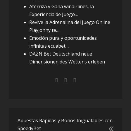
Aterriza y Gana winairlines, la
Experiencia de Juego…
Revive la Adrenalina del Juego Online
Playjonny te…
Emoción pura y oportunidades
infinitas ecuabet…
DAZN Bet Deutschland neue
Dimensionen des Wettens erleben
Apuestas Rápidas y Bonos Inigualables con
SpeedyBet