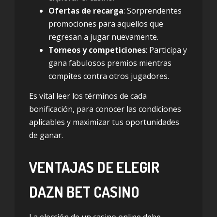
Ofertas de recarga
: Sorprendentes
promociones para aquellos que
regresan a jugar nuevamente.
Torneos y competiciones
: Participa y
gana fabulosos premios mientras
compites contra otros jugadores.
Es vital leer los términos de cada
bonificación, para conocer las condiciones
aplicables y maximizar tus oportunidades
de ganar.
VENTAJAS DE ELEGIR
DAZN BET CASINO