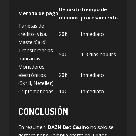
Depósito
Tiempo de
Método de pago
mínimo
procesamiento
Tarjetas de
crédito (Visa,
20€
Inmediato
MasterCard)
Transferencias
50€
1-3 días hábiles
bancarias
Monederos
electrónicos
20€
Inmediato
(Skrill, Neteller)
Criptomonedas
10€
Inmediato
CONCLUSIÓN
En resumen,
DAZN Bet Casino
no solo se
destaca por su amplia oferta de juegos,