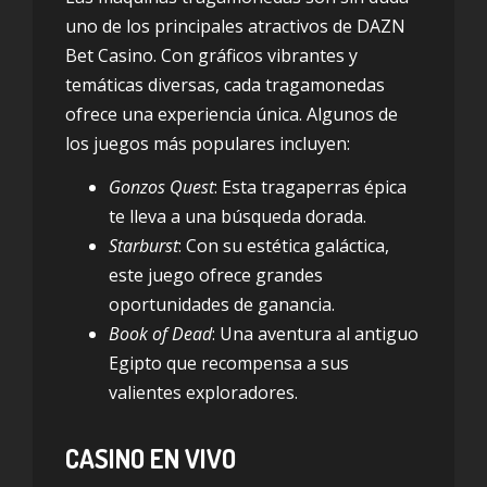
uno de los principales atractivos de DAZN
Bet Casino. Con gráficos vibrantes y
temáticas diversas, cada tragamonedas
ofrece una experiencia única. Algunos de
los juegos más populares incluyen:
Gonzos Quest
: Esta tragaperras épica
te lleva a una búsqueda dorada.
Starburst
: Con su estética galáctica,
este juego ofrece grandes
oportunidades de ganancia.
Book of Dead
: Una aventura al antiguo
Egipto que recompensa a sus
valientes exploradores.
CASINO EN VIVO