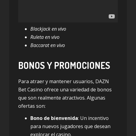
Blackjack en vivo
Ruleta en vivo
Baccarat en vivo
BONOS Y PROMOCIONES
Para atraer y mantener usuarios, DAZN
Bet Casino ofrece una variedad de bonos
que son realmente atractivos. Algunas
ofertas son:
Bono de bienvenida
: Un incentivo
para nuevos jugadores que desean
explorar el casino.