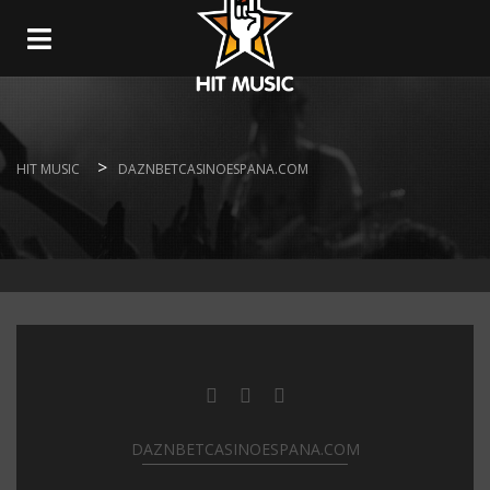
Navigation
>
HIT MUSIC
DAZNBETCASINOESPANA.COM
DAZNBETCASINOESPANA.COM