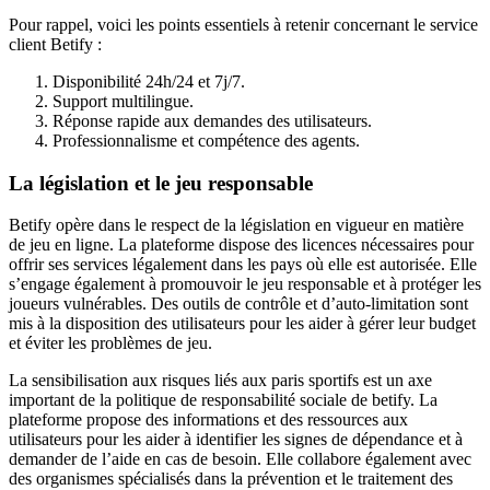
Pour rappel, voici les points essentiels à retenir concernant le service
client Betify :
Disponibilité 24h/24 et 7j/7.
Support multilingue.
Réponse rapide aux demandes des utilisateurs.
Professionnalisme et compétence des agents.
La législation et le jeu responsable
Betify opère dans le respect de la législation en vigueur en matière
de jeu en ligne. La plateforme dispose des licences nécessaires pour
offrir ses services légalement dans les pays où elle est autorisée. Elle
s’engage également à promouvoir le jeu responsable et à protéger les
joueurs vulnérables. Des outils de contrôle et d’auto-limitation sont
mis à la disposition des utilisateurs pour les aider à gérer leur budget
et éviter les problèmes de jeu.
La sensibilisation aux risques liés aux paris sportifs est un axe
important de la politique de responsabilité sociale de betify. La
plateforme propose des informations et des ressources aux
utilisateurs pour les aider à identifier les signes de dépendance et à
demander de l’aide en cas de besoin. Elle collabore également avec
des organismes spécialisés dans la prévention et le traitement des