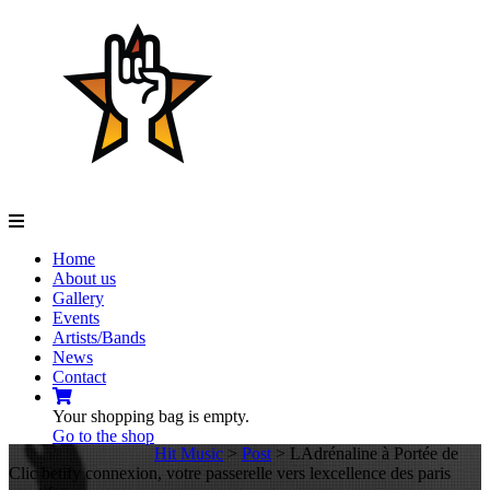
Navigation
Home
About us
Gallery
Events
Artists/Bands
News
Contact
Your shopping bag is empty.
Go to the shop
Hit Music
>
Post
>
LAdrénaline à Portée de
Clic betify connexion, votre passerelle vers lexcellence des paris