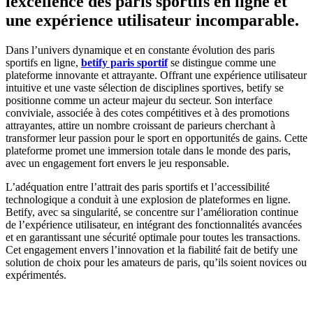
lexcellence des paris sportifs en ligne et
une expérience utilisateur incomparable.
Dans l’univers dynamique et en constante évolution des paris
sportifs en ligne,
betify paris sportif
se distingue comme une
plateforme innovante et attrayante. Offrant une expérience utilisateur
intuitive et une vaste sélection de disciplines sportives, betify se
positionne comme un acteur majeur du secteur. Son interface
conviviale, associée à des cotes compétitives et à des promotions
attrayantes, attire un nombre croissant de parieurs cherchant à
transformer leur passion pour le sport en opportunités de gains. Cette
plateforme promet une immersion totale dans le monde des paris,
avec un engagement fort envers le jeu responsable.
L’adéquation entre l’attrait des paris sportifs et l’accessibilité
technologique a conduit à une explosion de plateformes en ligne.
Betify, avec sa singularité, se concentre sur l’amélioration continue
de l’expérience utilisateur, en intégrant des fonctionnalités avancées
et en garantissant une sécurité optimale pour toutes les transactions.
Cet engagement envers l’innovation et la fiabilité fait de betify une
solution de choix pour les amateurs de paris, qu’ils soient novices ou
expérimentés.
Une plateforme intuitive pour tous les