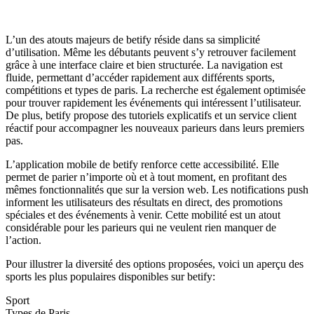
parieurs
L’un des atouts majeurs de betify réside dans sa simplicité
d’utilisation. Même les débutants peuvent s’y retrouver facilement
grâce à une interface claire et bien structurée. La navigation est
fluide, permettant d’accéder rapidement aux différents sports,
compétitions et types de paris. La recherche est également optimisée
pour trouver rapidement les événements qui intéressent l’utilisateur.
De plus, betify propose des tutoriels explicatifs et un service client
réactif pour accompagner les nouveaux parieurs dans leurs premiers
pas.
L’application mobile de betify renforce cette accessibilité. Elle
permet de parier n’importe où et à tout moment, en profitant des
mêmes fonctionnalités que sur la version web. Les notifications push
informent les utilisateurs des résultats en direct, des promotions
spéciales et des événements à venir. Cette mobilité est un atout
considérable pour les parieurs qui ne veulent rien manquer de
l’action.
Pour illustrer la diversité des options proposées, voici un aperçu des
sports les plus populaires disponibles sur betify:
Sport
Types de Paris