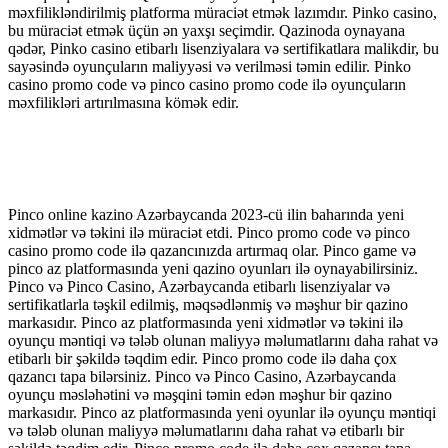
məxfilikləndirilmiş platforma müraciət etmək lazımdır. Pinko casino,
bu müraciət etmək üçün ən yaxşı seçimdir. Qazinoda oynayana
qədər, Pinko casino etibarlı lisenziyalara və sertifikatlara malikdir, bu
sayəsində oyunçuların maliyyəsi və verilməsi təmin edilir. Pinko
casino promo code və pinco casino promo code ilə oyunçuların
məxfilikləri artırılmasına kömək edir.
Pinco Online Kazino Azərbaycanda Nə
Yeni?
Pinco online kazino Azərbaycanda 2023-cü ilin baharında yeni
xidmətlər və təkini ilə müraciət etdi. Pinco promo code və pinco
casino promo code ilə qazancınızda artırmaq olar. Pinco game və
pinco az platformasında yeni qazino oyunları ilə oynayabilirsiniz.
Pinco və Pinco Casino, Azərbaycanda etibarlı lisenziyalar və
sertifikatlarla təşkil edilmiş, məqsədlənmiş və məşhur bir qazino
markasıdır. Pinco az platformasında yeni xidmətlər və təkini ilə
oyunçu məntiqi və tələb olunan maliyyə məlumatlarını daha rahat və
etibarlı bir şəkildə təqdim edir. Pinco promo code ilə daha çox
qazancı tapa bilərsiniz. Pinco və Pinco Casino, Azərbaycanda
oyunçu məsləhətini və məşqini təmin edən məşhur bir qazino
markasıdır. Pinco az platformasında yeni oyunlar ilə oyunçu məntiqi
və tələb olunan maliyyə məlumatlarını daha rahat və etibarlı bir