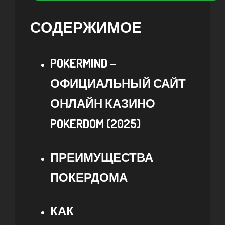
СОДЕРЖИМОЕ
POKERMIND –
ОФИЦИАЛЬНЫЙ САЙТ
ОНЛАЙН КАЗИНО
POKERDOM (2025)
ПРЕИМУЩЕСТВА
ПОКЕРДОМА
КАК