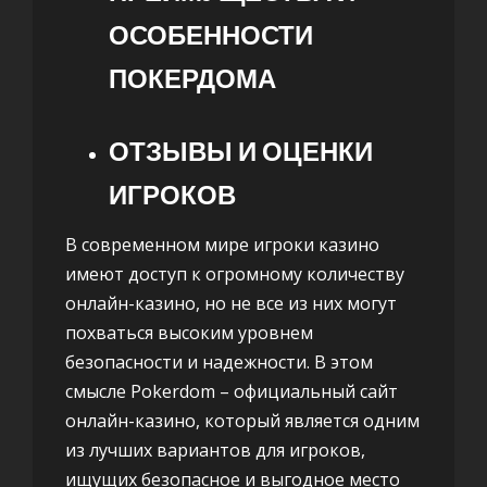
ОСОБЕННОСТИ
ПОКЕРДОМА
ОТЗЫВЫ И ОЦЕНКИ
ИГРОКОВ
В современном мире игроки казино
имеют доступ к огромному количеству
онлайн-казино, но не все из них могут
похваться высоким уровнем
безопасности и надежности. В этом
смысле Pokerdom – официальный сайт
онлайн-казино, который является одним
из лучших вариантов для игроков,
ищущих безопасное и выгодное место