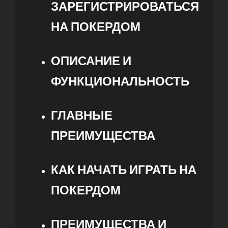
ЗАРЕГИСТРИРОВАТЬСЯ
НА ПОКЕРДОМ
ОПИСАНИЕ И
ФУНКЦИОНАЛЬНОСТЬ
ГЛАВНЫЕ
ПРЕИМУЩЕСТВА
КАК НАЧАТЬ ИГРАТЬ НА
ПОКЕРДОМ
ПРЕИМУЩЕСТВА И