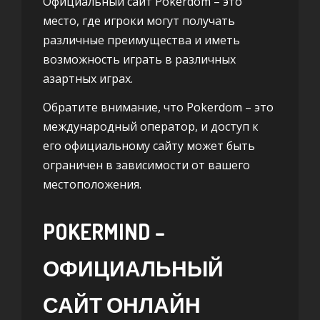
Официальный сайт Pokerdom – это
место, где игроки могут получать
различные преимущества и иметь
возможность играть в различных
азартных играх.
Обратите внимание, что Pokerdom – это
международный оператор, и доступ к
его официальному сайту может быть
ограничен в зависимости от вашего
местоположения.
POKERMIND –
ОФИЦИАЛЬНЫЙ
САЙТ ОНЛАЙН