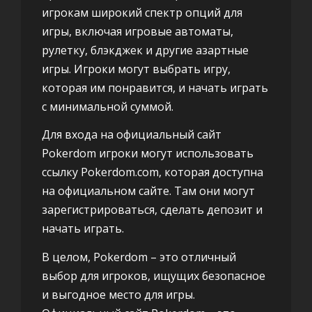
игрокам широкий спектр опций для
игры, включая игровые автоматы,
рулетку, блэкджек и другие азартные
игры. Игроки могут выбрать игру,
которая им понравится, и начать играть
с минимальной суммой.
Для входа на официальный сайт
Pokerdom игроки могут использовать
ссылку Pokerdom.com, которая доступна
на официальном сайте. Там они могут
зарегистрироваться, сделать депозит и
начать играть.
В целом, Pokerdom – это отличный
выбор для игроков, ищущих безопасное
и выгодное место для игры.