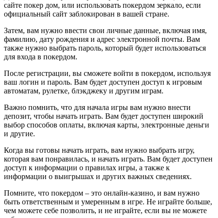
сайте покер дом, или использовать покердом зеркало, если
официальный сайт заблокирован в вашей стране.
Затем, вам нужно ввести свои личные данные, включая имя,
фамилию, дату рождения и адрес электронной почты. Вам
также нужно выбрать пароль, который будет использоваться
для входа в покердом.
После регистрации, вы сможете войти в покердом, используя
ваш логин и пароль. Вам будет доступен доступ к игровым
автоматам, рулетке, блэкджеку и другим играм.
Важно помнить, что для начала игры вам нужно внести
депозит, чтобы начать играть. Вам будет доступен широкий
выбор способов оплаты, включая карты, электронные деньги
и другие.
Когда вы готовы начать играть, вам нужно выбрать игру,
которая вам понравилась, и начать играть. Вам будет доступен
доступ к информации о правилах игры, а также к
информации о выигрышах и других важных сведениях.
Помните, что покердом – это онлайн-казино, и вам нужно
быть ответственным и умеренным в игре. Не играйте больше,
чем можете себе позволить, и не играйте, если вы не можете