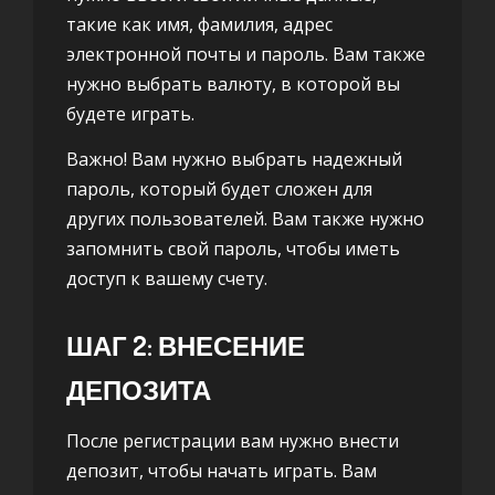
такие как имя, фамилия, адрес
электронной почты и пароль. Вам также
нужно выбрать валюту, в которой вы
будете играть.
Важно! Вам нужно выбрать надежный
пароль, который будет сложен для
других пользователей. Вам также нужно
запомнить свой пароль, чтобы иметь
доступ к вашему счету.
ШАГ 2: ВНЕСЕНИЕ
ДЕПОЗИТА
После регистрации вам нужно внести
депозит, чтобы начать играть. Вам