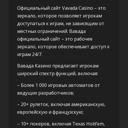
Официальный сайт Vavada Casino – это
зеркало, которое позволяет игрокам
доступаться к играм, не зависящим от
местных ограничений. Вавада
официальный сайт – это рабочее
зеркало, которое обеспечивает доступ к
играм 24/7.
Вавада Казино предлагает игрокам
широкий спектр функций, включая:
– Более 1 000 игровых автоматов от
ведущих разработчиков;
– 20+ рулеток, включая американскую,
европейскую и французскую;
– 10+ покеров, включая Texas Hold’em,