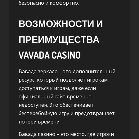
безопасно и комфортно.
ВОЗМОЖНОСТИ И
ПРЕИМУЩЕСТВА
VAVADA CASINO
Вавада зеркало – это дополнительный
ресурс, который позволяет игрокам
доступаться к играм, даже если
официальный сайт временно
недоступен. Это обеспечивает
бесперебойную игру и предотвращает
потери времени.
Вавада казино – это место, где игроки