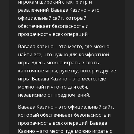
игрокам широкий спектр игр и
развлечений. Вавада Казино – это
официальный сайт, который
обеспечивает безопасность и
прозрачность всех операций.
Вавада Казино – это место, где можно
найти все, что нужно для комфортной
игры. Здесь можно играть в слоты,
карточные игры, рулетку, покер и другие
игры. Вавада Казино – это место, где
можно найти что-то для себя,
независимо от предпочтений.
Вавада Казино – это официальный сайт,
который обеспечивает безопасность и
прозрачность всех операций. Вавада
Казино – это место, где можно играть с