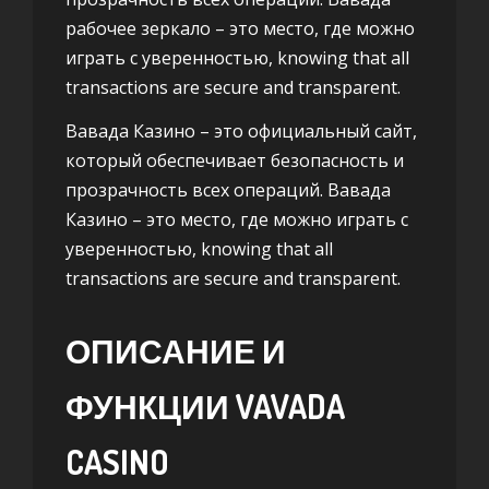
рабочее зеркало – это место, где можно
играть с уверенностью, knowing that all
transactions are secure and transparent.
Вавада Казино – это официальный сайт,
который обеспечивает безопасность и
прозрачность всех операций. Вавада
Казино – это место, где можно играть с
уверенностью, knowing that all
transactions are secure and transparent.
ОПИСАНИЕ И
ФУНКЦИИ VAVADA
CASINO