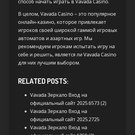
способ начать играть в Vavada Casino.
В целом, Vavada Casino – это популярное
онлайн-казино, которое привлекает
игроков своей широкой гаммой игровых
автоматов и азартных игр. Мы
рекомендуем игрокам испытать игру на
себе и решить, является ли Vavada Casino
для них лучшим выбором.
RELATED POSTS:
Vavada Зеркало Вход на
официальный сайт 2025.6573 (2)
Vavada Зеркало Вход на
официальный сайт 2025.2725
Vavada Зеркало Вход на