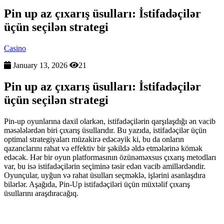
Pin up az çıxarış üsulları: İstifadəçilər
üçün seçilən strategi
Casino
January 13, 2026
21
Pin up az çıxarış üsulları: İstifadəçilər
üçün seçilən strategi
Pin-up oyunlarına daxil olarkən, istifadəçilərin qarşılaşdığı ən vacib
məsələlərdən biri çıxarış üsullarıdır. Bu yazıda, istifadəçilər üçün
optimal strategiyaları müzakirə edəcəyik ki, bu da onların
qazanclarını rahat və effektiv bir şəkildə əldə etmələrinə kömək
edəcək. Hər bir oyun platformasının özünəməxsus çıxarış metodları
var, bu isə istifadəçilərin seçiminə təsir edən vacib amillərdəndir.
Oyunçular, uyğun və rahat üsulları seçməklə, işlərini asanlaşdıra
bilərlər. Aşağıda, Pin-Up istifadəçiləri üçün müxtəlif çıxarış
üsullarını araşdıracağıq.
Pin up çıxarış üsulları