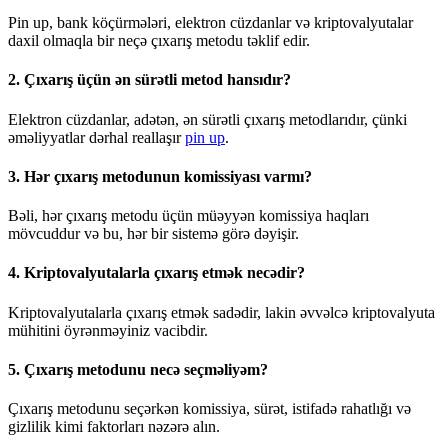
Pin up, bank köçürmələri, elektron cüzdanlar və kriptovalyutalar
daxil olmaqla bir neçə çıxarış metodu təklif edir.
2. Çıxarış üçün ən sürətli metod hansıdır?
Elektron cüzdanlar, adətən, ən sürətli çıxarış metodlarıdır, çünki
əməliyyatlar dərhal reallaşır
pin up
.
3. Hər çıxarış metodunun komissiyası varmı?
Bəli, hər çıxarış metodu üçün müəyyən komissiya haqları
mövcuddur və bu, hər bir sistemə görə dəyişir.
4. Kriptovalyutalarla çıxarış etmək necədir?
Kriptovalyutalarla çıxarış etmək sadədir, lakin əvvəlcə kriptovalyuta
mühitini öyrənməyiniz vacibdir.
5. Çıxarış metodunu necə seçməliyəm?
Çıxarış metodunu seçərkən komissiya, sürət, istifadə rahatlığı və
gizlilik kimi faktorları nəzərə alın.