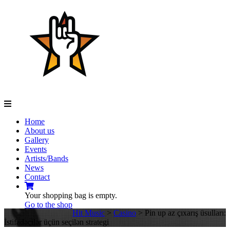
Navigation
Home
About us
Gallery
Events
Artists/Bands
News
Contact
Your shopping bag is empty.
Go to the shop
Hit Music
>
Casino
>
Pin up az çıxarış üsulları:
İstifadəçilər üçün seçilən strategi