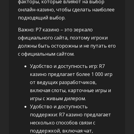
факторы, которые влияют на выбор
онлайн-казино, чтобы сделать наиболее
подходящий выбор.
Важно: Р7 казино – это зеркало
официального сайта, поэтому игроки
должны быть осторожны и не путать его
с официальным сайтом.
Удобство и доступность игр: R7
казино предлагает более 1 000 игр
от ведущих разработчиков,
включая слоты, карточные игры и
игры с живым дилером.
Удобство и доступность
поддержки: R7 казино предлагает
несколько способов связи с
поддержкой, включая чат,