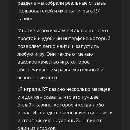
разделе мы собрали реальные отзывы
пользователей и их опыт игры в R7
казино.
Многие игроки хвалят R7 казино за его
простой и удобный интерфейс, который
позволяет легко найти и запустить
любую игру. Они также отмечают
высокое качество игр, которое
обеспечивает им развлекательный и
безопасный опыт.
«Я играл в R7 казино несколько месяцев,
и я должен сказать, что это лучшее
онлайн казино, которое я когда-либо
играл. Игры здесь очень качественные, и
интерфейс очень удобный», – пишет
один из игроков.