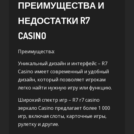
ПРЕИМУЩЕСТВА И
НЕДОСТАТКИ R7
CASINO
Преимущества:
Уникальный дизайн и интерфейс – R7
Casino имеет современный и удобный
дизайн, который позволяет игрокам
легко найти нужную игру или функцию.
Широкий спектр игр – R7
r7 casino
зеркало
Casino предлагает более 1 000
игр, включая слоты, карточные игры,
рулетку и другие.