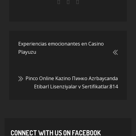
Experiencias emocionantes en Casino
Playuzu
Pinco Online Kazino Пинко Azrbaycanda
Etibarl Lisenziyalar v Sertifikatlar.814
CONNECT WITH US ON FACEBOOK