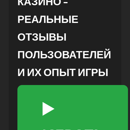
КАЗИНО –
РЕАЛЬНЫЕ
ОТЗЫВЫ
ПОЛЬЗОВАТЕЛЕЙ
И ИХ ОПЫТ ИГРЫ
▶️