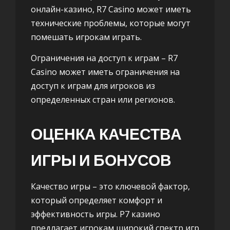
онлайн-казино, R7 Casino может иметь
технические проблемы, которые могут
помешать игрокам играть.
Ограничения на доступ к играм – R7
Casino может иметь ограничения на
доступ к играм для игроков из
определенных стран или регионов.
ОЦЕНКА КАЧЕСТВА
ИГРЫ И БОНУСОВ
Качество игры – это ключевой фактор,
который определяет комфорт и
эффективность игры. Р7 казино
предлагает игрокам широкий спектр игр