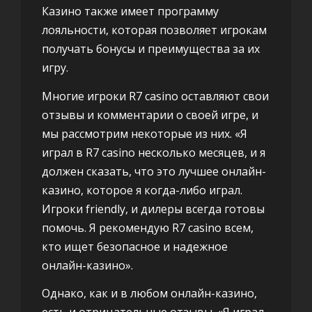
Казино также имеет программу
лояльности, которая позволяет игрокам
получать бонусы и преимущества за их
игру.
Многие игроки R7 casino оставляют свои
отзывы и комментарии о своей игре, и
мы рассмотрим некоторые из них. «Я
играл в R7 casino несколько месяцев, и я
должен сказать, что это лучшее онлайн-
казино, которое я когда-либо играл.
Игроки friendly, и дилеры всегда готовы
помочь. Я рекомендую R7 casino всем,
кто ищет безопасное и надежное
онлайн-казино».
Однако, как и в любом онлайн-казино,