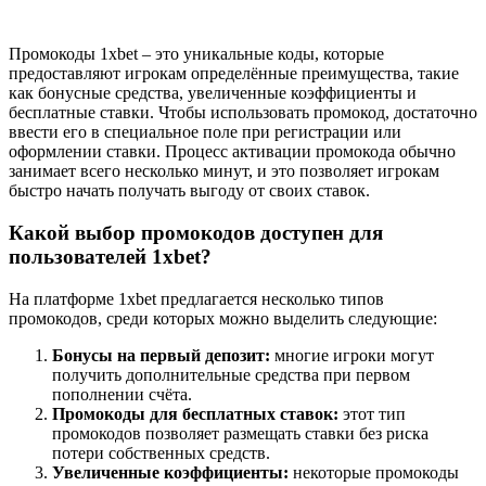
использовать?
Промокоды 1xbet – это уникальные коды, которые
предоставляют игрокам определённые преимущества, такие
как бонусные средства, увеличенные коэффициенты и
бесплатные ставки. Чтобы использовать промокод, достаточно
ввести его в специальное поле при регистрации или
оформлении ставки. Процесс активации промокода обычно
занимает всего несколько минут, и это позволяет игрокам
быстро начать получать выгоду от своих ставок.
Какой выбор промокодов доступен для
пользователей 1xbet?
На платформе 1xbet предлагается несколько типов
промокодов, среди которых можно выделить следующие:
Бонусы на первый депозит:
многие игроки могут
получить дополнительные средства при первом
пополнении счёта.
Промокоды для бесплатных ставок:
этот тип
промокодов позволяет размещать ставки без риска
потери собственных средств.
Увеличенные коэффициенты:
некоторые промокоды