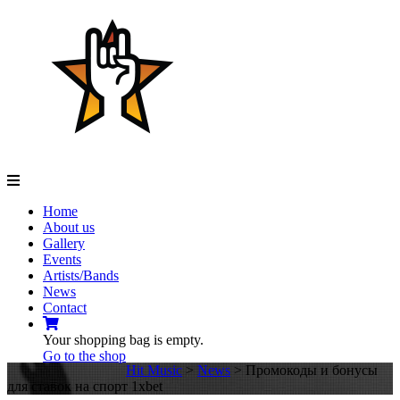
Navigation
Home
About us
Gallery
Events
Artists/Bands
News
Contact
Your shopping bag is empty.
Go to the shop
Hit Music
>
News
>
Промокоды и бонусы
для ставок на спорт 1xbet